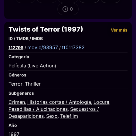
0
Twists of Terror (1997)
Ver más
ID / TMDB / IMDB
movie/93957
tt0117382
112798
/
/
Categoría
Película
Live Action
(
)
Géneros
Terror
Thriller
,
Subgéneros
Crimen
Historias cortas / Antología
Locura
,
,
,
Pesadillas / Alucinaciones
Secuestros /
,
Desapariciones
Sexo
Telefilm
,
,
Año
1997