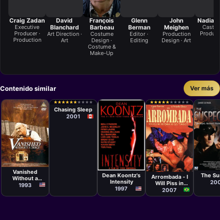
Craig Zadan
David
François
Glenn
John
Nadia 
Executive
Blanchard
Barbeau
Berman
Meighen
Casting
Producer ·
Product
Art Direction ·
Costume
Editor ·
Production
Production
Art
Design ·
Editing
Design · Art
Costume &
Make-Up
Contenido similar
Ver más
Película
Michael
★
★
★
★
★
★
★
★
★
★
★
★
★
★
★
★
★
★
★
★
★
★
★
★
★
★
★
★
★
★
★
★
★
★
★
★
★
★
★
★
Walker
Chasing Sleep
2001
Película
Película
Películ
Película
Vern Gillum
Yves
Keoni
Petter
Simoneau
Waxm
Vanished
Baiestorf
Dean Koontz's
The Su
Arrombada - I
Without a
Intensity
20
Will Piss in
Trace
1993
1997
Your Grave
2007