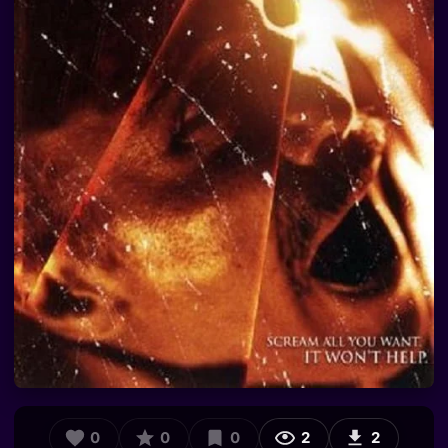
0
0
0
2
2