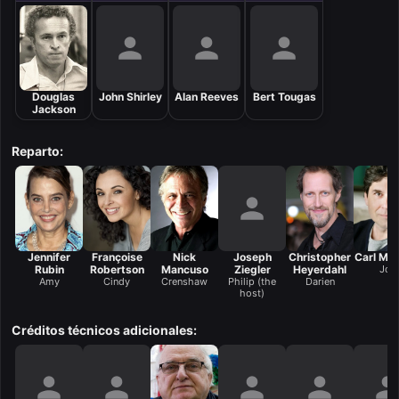
Douglas
John Shirley
Alan Reeves
Bert Tougas
Jackson
Reparto:
Jennifer
Françoise
Nick
Joseph
Christopher
Carl Mar
Rubin
Robertson
Mancuso
Ziegler
Heyerdahl
Joe
Amy
Cindy
Crenshaw
Philip (the
Darien
host)
Créditos técnicos adicionales: