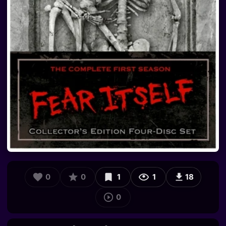
0
0
1
1
18
0