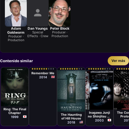
Adam
Dan Youngs
Peter Block
Goldworm
Special
Producer ·
Effects · Crew
Production
Producer ·
Production
Contenido similar
Ver más
Serie
Ashley Pearce
★
★
★
★
★
★
★
★
★
★
★
★
★
★
★
★
★
★
★
★
★
★
★
★
★
★
★
★
★
★
★
★
★
★
★
★
★
★
★
★
★
★
★
★
★
★
★
★
★
★
★
★
★
★
★
★
★
★
★
★
★
★
★
★
★
★
★
★
★
★
Remember Me
2014
Serie
Serie
Hidetomo
Serie
Serie
Matsuda,
Keisuk
Ring: The Final
Mike Flanagan
Yoshito
Toyos
Inagawa Junji
The Co
Chapter
Fukumoto
Hideo 
The Haunting
no Shinjitsu no
Prol
1999
of Hill House
Horror
2003
20
2018