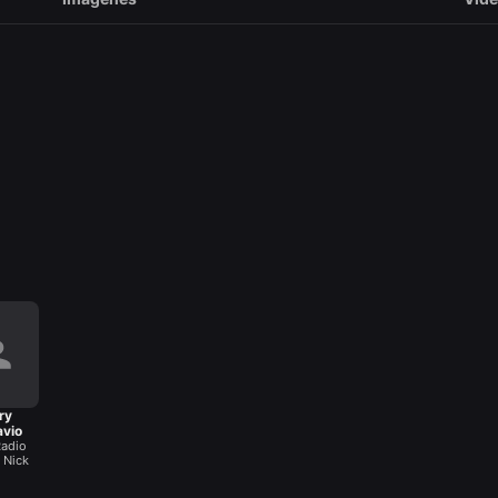
ry
avio
Radio
 Nick