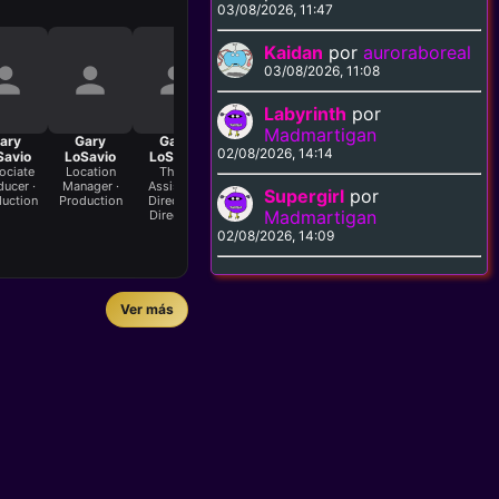
03/08/2026, 11:47
Kaidan
por
auroraboreal
03/08/2026, 11:08
Labyrinth
por
Madmartigan
ary
Gary
Gary
Gary
Gary
Jennifer
02/08/2026, 14:14
Savio
LoSavio
LoSavio
LoSavio
LoSavio
Castellano
M
ociate
Location
Third
Stunt Driver ·
Production
Executive
ucer ·
Manager ·
Assistant
Crew
Assistant ·
Producer ·
Sup
Supergirl
por
uction
Production
Director ·
Production
Production
Di
Madmartigan
Directing
02/08/2026, 14:09
Ver más