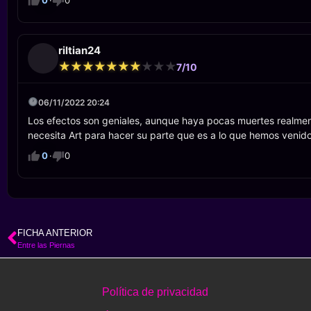
0
·
0
riltian24
★
★
★
★
★
★
★
★
★
★
★
★
★
★
★
★
★
★
★
★
7/10
06/11/2022 20:24
Los efectos son geniales, aunque haya pocas muertes realmente
necesita Art para hacer su parte que es a lo que hemos venido
0
·
0
FICHA ANTERIOR
Entre las Piernas
Política de privacidad