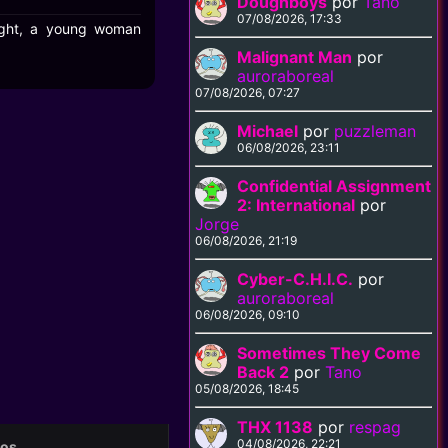
Doughboys
por
Tano
07/08/2026, 17:33
ight, a young woman
Malignant Man
por
auroraboreal
07/08/2026, 07:27
Michael
por
puzzleman
06/08/2026, 23:11
Confidential Assignment
2: International
por
Jorge
06/08/2026, 21:19
Cyber-C.H.I.C.
por
auroraboreal
06/08/2026, 09:10
Sometimes They Come
Back 2
por
Tano
05/08/2026, 18:45
THX 1138
por
respag
04/08/2026, 22:21
eos