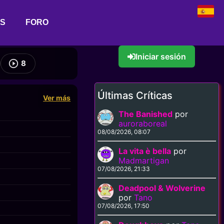
AS
FORO
Iniciar sesión
8
Últimas Críticas
Ver más
0
The Banished
por
auroraboreal
08/08/2026, 08:07
La vita è bella
por
Madmartigan
07/08/2026, 21:33
Deadpool & Wolverine
por
Tano
07/08/2026, 17:50