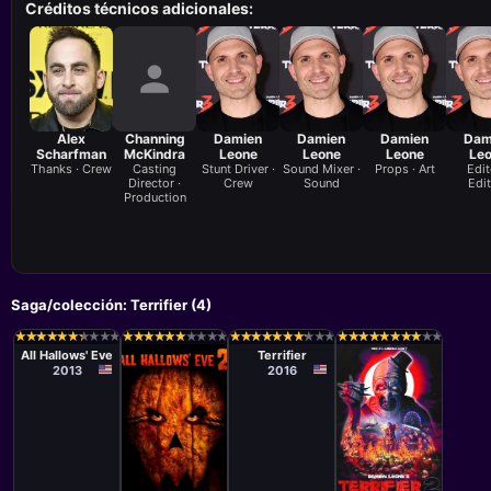
Créditos técnicos adicionales:
Alex
Channing
Damien
Damien
Damien
Dam
Scharfman
McKindra
Leone
Leone
Leone
Le
Thanks · Crew
Casting
Stunt Driver ·
Sound Mixer ·
Props · Art
Edit
Director ·
Crew
Sound
Edit
Production
Saga/colección: Terrifier (4)
Película
Película
Damien Leone
Damien Leone
★
★
★
★
★
★
★
★
★
★
★
★
★
★
★
★
★
★
★
★
★
★
★
★
★
★
★
★
★
★
★
★
★
★
★
★
★
★
★
★
★
★
★
★
★
★
★
★
★
★
★
★
★
★
★
★
★
★
★
★
★
★
★
★
★
★
★
★
★
★
★
★
★
★
★
★
★
★
★
★
All Hallows' Eve
Terrifier
2013
2016
Película
Película
Antonio