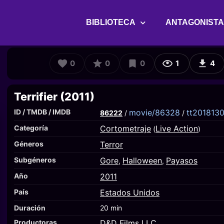
BIBLIOTECA
ANTAGONIST
0
0
0
1
4
Terrifier (2011)
ID / TMDB / IMDB
movie/86328
tt201813
86222
/
/
Categoría
Cortometraje
Live Action
(
)
Géneros
Terror
Subgéneros
Gore
Halloween
Payasos
,
,
Año
2011
País
Estados Unidos
Duración
20 min
Productoras
D&D Films LLC