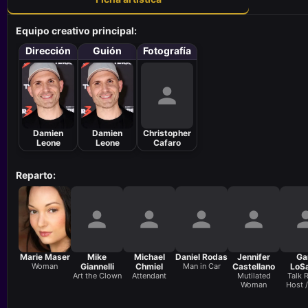
Equipo creativo principal:
Dirección
Guión
Fotografía
Damien
Damien
Christopher
Leone
Leone
Cafaro
Reparto:
Marie Maser
Mike
Michael
Daniel Rodas
Jennifer
Ga
Woman
Giannelli
Chmiel
Man in Car
Castellano
LoS
Art the Clown
Attendant
Mutilated
Talk 
Woman
Host /