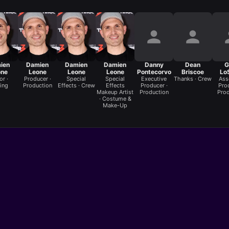
ien
Damien
Damien
Damien
Danny
Dean
G
one
Leone
Leone
Leone
Pontecorvo
Briscoe
Lo
or ·
Producer ·
Special
Special
Executive
Thanks · Crew
Ass
ing
Production
Effects · Crew
Effects
Producer ·
Prod
Makeup Artist
Production
Prod
· Costume &
Make-Up