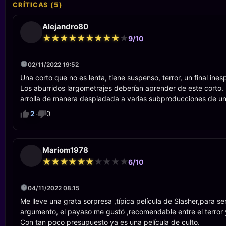
CRÍTICAS (5)
Alejandro80
★
★
★
★
★
★
★
★
★
★
★
★
★
★
★
★
★
★
★
★
9/10
02/11/2022 19:52
Una corto que no es lenta, tiene suspenso, terror, un final in
Los aburridos largometrajes deberían aprender de este corto.
arrolla de manera despiadada a varias subproducciones de un
2
·
0
Mariom1978
★
★
★
★
★
★
★
★
★
★
★
★
★
★
★
★
★
★
★
★
6/10
04/11/2022 08:15
Me lleve una grata sorpresa ,típica película de Slasher,para se
argumento, el payaso me gustó ,recomendable entre el terror 
Con tan poco presupuesto ya es una película de culto.