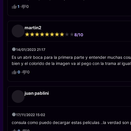
1
·
0
martin2
★
★
★
★
★
★
★
★
★
★
★
★
★
★
★
★
★
★
★
★
8/10
14/01/2023 21:17
Es un abrir boca para la primera parte y entender muchas cosa
bien y el colorido de la imagen va al pego con la trama al igua
0
·
0
juan pablini
17/11/2022 15:02
consula como puedo decargar estas peliculas ..la verdad son pel