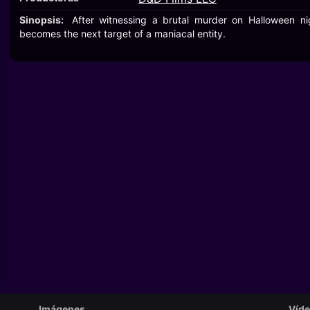
Sinopsis:
After witnessing a brutal murder on Halloween n
becomes the next target of a maniacal entity.
Imágenes
Víd