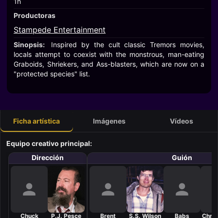
1h
Productoras
Stampede Entertainment
Sinopsis:
Inspired by the cult classic Tremors movies,
locals attempt to coexist with the monstrous, man-eating
Graboids, Shriekers, and Ass-blasters, which are now on a
"protected species" list.
Ficha artística
Imágenes
Vídeos
Equipo creativo principal:
Dirección
Guión
Chuck
P.J. Pesce
Brent
S.S. Wilson
Babs
Chris