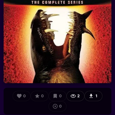
0
0
0
2
1
0