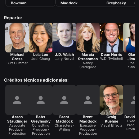
Bowman
Maddock
Greyhosky
Si
Reparto:
Michael
Lela Lee
J.D. Walsh
Marcia
Dean Norris
Gladi
Gross
Jodi Chang
Larry Norvel
Strassman
W.D. Twitchell
Jimen
Burt Gummer
Nancy
Rosali
Sterngood
Sanch
Créditos técnicos adicionales:
Aaron
Babs
Brent
Brent
Craig
David Is
Staudinger
Greyhosky
Maddock
Maddock
Kuehne
Execut
Produce
Associate
Consulting
Characters ·
Executive
Visual Effects
Product
Producer ·
Producer ·
Writing
Producer ·
Production
Production
Production