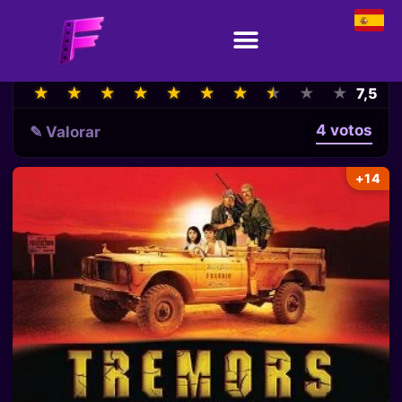
★
★
★
★
★
★
★
★
★
★
★
★
★
★
★
★
★
★
★
★
7,5
4 votos
✎ Valorar
+14