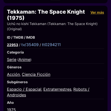
Tekkaman: The Space Knight
Ver más
(1975)
Uchû no kishi Tekkaman (Tekkaman: The Space Knight)
(Original)
ID / TMDB / IMDB
tv/35409
tt0294211
22953
/
/
Categoría
Serie
Anime
(
)
Géneros
Acción
Ciencia Ficción
,
Subgéneros
Espacio / Espacial
Extraterrestres
Robots /
,
,
Androides
Año
1975