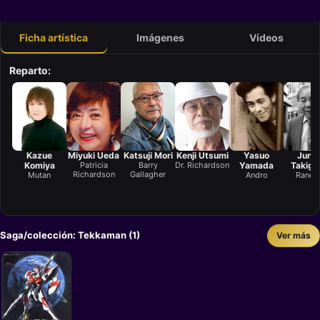
Ficha artística
Imágenes
Vídeos
Reparto:
Kazue
Miyuki Ueda
Katsuji Mori
Kenji Utsumi
Yasuo
Junpe
Komiya
Patricia
Barry
Dr. Richardson
Yamada
Takigu
Richardson
Gallagher
Mutan
Andro
Randr
Saga/colección: Tekkaman (1)
Ver más