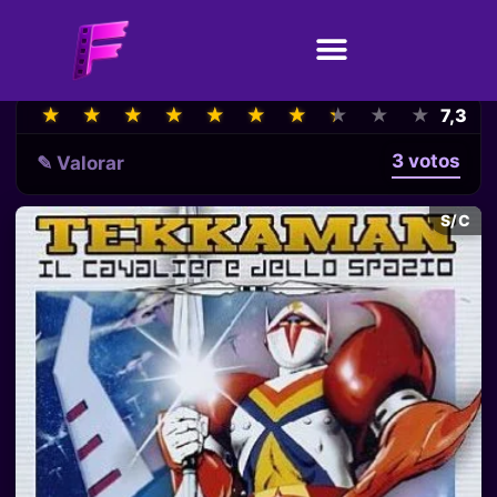
★
★
★
★
★
★
★
★
★
★
★
★
★
★
★
★
★
★
★
★
7,3
3 votos
✎ Valorar
S/C