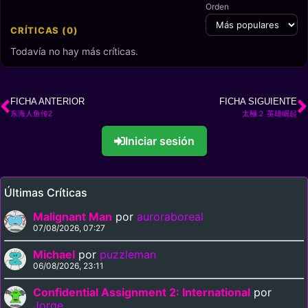
Orden
CRÍTICAS (0)
Todavía no hay más críticas.
FICHA ANTERIOR
FICHA SIGUIENTE
东海人鱼传2
太極２ 英雄崛起
Iniciar sesión
Últimas Críticas
Malignant Man
por
auroraboreal
07/08/2026, 07:27
Michael
por
puzzleman
06/08/2026, 23:11
Confidential Assignment 2: International
por
Jorge