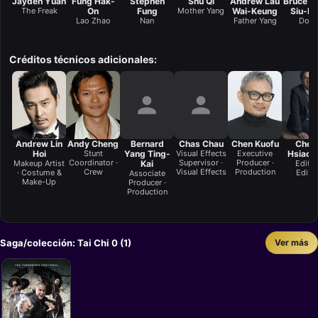
Jayden Yuan
Fung Hak-
Stephen
Shu Qi
Andrew Lau
Bruce L
The Freak
On
Fung
Mother Yang
Wai-Keung
Siu-L
Lao Zhao
Nan
Father Yang
Don
Créditos técnicos adicionales:
Andrew Lin
Andy Cheng
Bernard
Chas Chau
Chen Kuofu
Chen
Hoi
Stunt
Yang Ting-
Visual Effects
Executive
Hsiao-
Coordinator ·
Supervisor ·
Producer ·
Makeup Artist
Kai
Editor
Crew
Visual Effects
Production
· Costume &
Editi
Associate
Make-Up
Producer ·
Production
Saga/colección: Tai Chi 0 (1)
Ver más