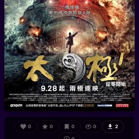
0
0
0
0
2
0