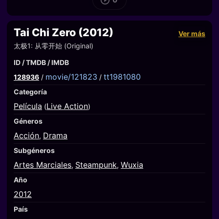
Tai Chi Zero (2012)
Ver más
太极1: 从零开始 (Original)
ID / TMDB / IMDB
movie/121823
tt1981080
128936
/
/
Categoría
Película
Live Action
(
)
Géneros
Acción
Drama
,
Subgéneros
Artes Marciales
Steampunk
Wuxia
,
,
Año
2012
País