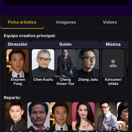
Ficha artística
Imágenes
Vídeos
Equipo creativo principal:
Dirección
Guión
Música
Stephen
Chen Kuofu
Cheng
Zhang Jialu
Katsunori
Fung
Hsiao-Tse
Ishida
Reparto: