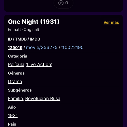
0
One Night (1931)
Ver más
En natt (Original)
ID / TMDB / IMDB
movie/356275
tt0022190
129019
/
/
Categoría
Película
Live Action
(
)
Géneros
Drama
Subgéneros
Familia
Revolución Rusa
,
Año
1931
País