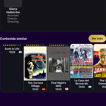
Gösta
Hellström
Assistant
Director ·
Directing
Contenido similar
Ver más
Película
Francisco
★
★
★
★
★
★
★
★
★
★
★
★
★
★
★
★
★
★
★
★
★
★
★
★
★
★
★
★
★
★
★
★
★
★
★
★
★
★
★
★
★
★
★
★
★
★
★
★
★
★
★
★
★
★
★
★
★
★
★
★
Múgica
Such Is Life
1939
Película
Películ
Película
Película
Luis
Josef 
Yasujirō Ozu
Florián Rey
Saslavsky
Sternb
La Casa del
The 
That Night's
The Cursed
Recuerdo
Comm
Wife
Village
1940
19
1930
1930