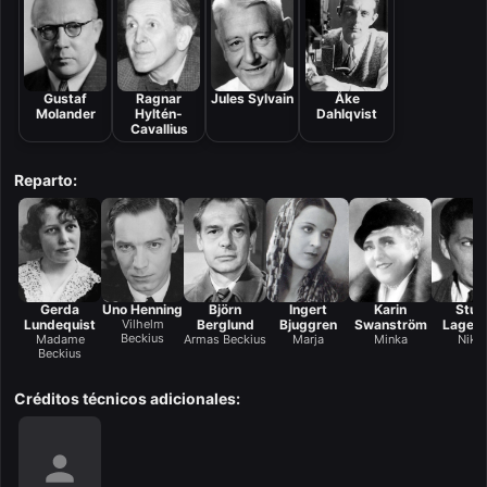
Gustaf
Ragnar
Jules Sylvain
Åke
Molander
Hyltén-
Dahlqvist
Cavallius
Reparto:
Gerda
Uno Henning
Björn
Ingert
Karin
Stur
Lundequist
Vilhelm
Berglund
Bjuggren
Swanström
Lagerw
Beckius
Madame
Armas Beckius
Marja
Minka
Nikk
Beckius
Créditos técnicos adicionales: