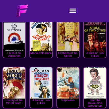
La Nuit de
Marie Antoinette
Orphans of the
A Tale of Two
Varennes
Storm
Cities
History of the
A Tale of Two
Napoléon
Start the
World: Part I
Cities
Revolution
Without Me