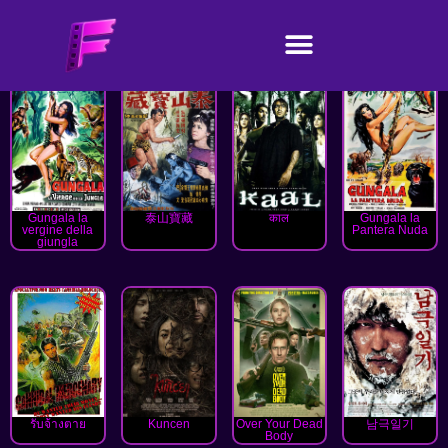
Gungala la
泰山寶藏
काल
Gungala la
vergine della
Pantera Nuda
giungla
รับจ้างตาย
Kuncen
Over Your Dead
남극일기
Body