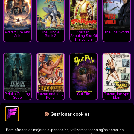
Avatar: Fire and
The Jungle
Starzan:
The Lost World
Ash
Book 2
Shouting Star Of
The Jungle
Petaka Gunung
Tarzan and King
Gut Pile
Tarzan, the Ape
Gede
Kong
Man
« Anterior
1
2
3
4
5
6
7
8
9
10
Gestionar cookies
Siguiente »
Para ofrecer las mejores experiencias, utilizamos tecnologías como las
Política de privacidad