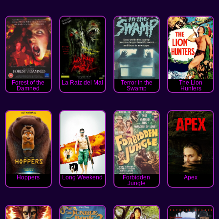
Forest of the
La Raíz del Mal
Terror in the
The Lion
Damned
Swamp
Hunters
Hoppers
Long Weekend
Forbidden
Apex
Jungle