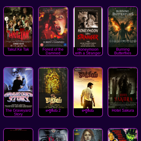
Takut Ke Tak
Forest of the
Honeymoon
Burning
Damned
with a Stranger
Butterflies
The Graveyard
కార్తికేయ 2
కార్తికేయ
Hotel Sakura
Story