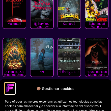
Malignant
I'll Bury You
Kamaro2
Échenme al
Tomorrow
Vampiro
Di Renjie: Duo
귀못
生贄のジレンマ
House of Flesh
Ming Yao Seng
下
Mannequins
« Anterior
1
2
3
4
5
6
7
8
Siguiente
Gestionar cookies
»
Para ofrecer las mejores experiencias, utilizamos tecnologías como las
Política de privacidad
cookies para almacenar y/o acceder a la información del dispositivo. El
Términos y condiciones
consentimiento de estas tecnologías nos permitirá procesar datos como