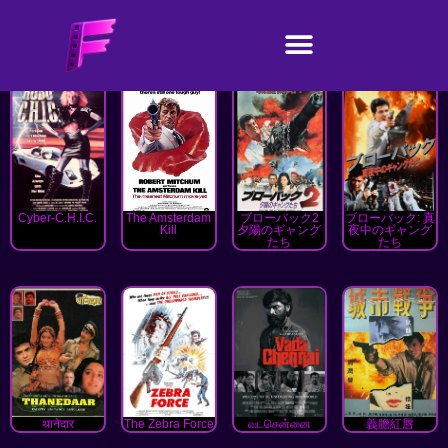
Cyber-C.H.I.C.
The Amsterdam
ブローバック2
ブローバック: 真
Kill
夕陽のギャング
夜中のギャング
たち
たち
थानेदार
The Zebra Force
வடசென்னை
義膽紅唇