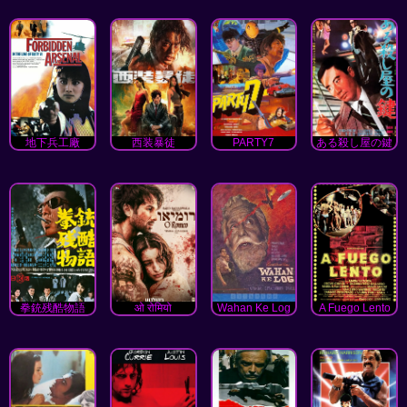
地下兵工廠
西装暴徒
PARTY7
ある殺し屋の鍵
拳銃残酷物語
ओ रोमियो
Wahan Ke Log
A Fuego Lento