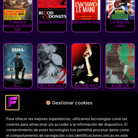
E venne il
Blood & Donuts
Baciamo le mani
Lei ting chu
giorno dei limoni
chuan
neri
பேட்ட
黒の天使 Vol.2
黒の天使 Vol.1
ある殺し屋
« Anterior
1
2
3
4
5
6
7
8
9
10
Gestionar cookies
Siguiente »
Para ofrecer las mejores experiencias, utilizamos tecnologías como las
Política de privacidad
cookies para almacenar y/o acceder a la información del dispositivo. El
Términos y condiciones
consentimiento de estas tecnologías nos permitirá procesar datos como
el comportamiento de navegación o las identificaciones únicas en este