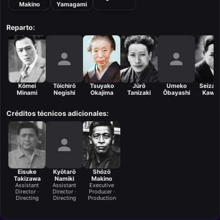
Makino
Yamagami
Reparto:
Kōmei
Tōichirō
Tsuyako
Jūrō
Umeko
Seizab
Minami
Negishi
Okajima
Tanizaki
Ôbayashi
Kawa
Créditos técnicos adicionales:
Eisuke
Kyōtarō
Shōzō
Takizawa
Namiki
Makino
Assistant
Assistant
Executive
Director ·
Director ·
Producer ·
Directing
Directing
Production