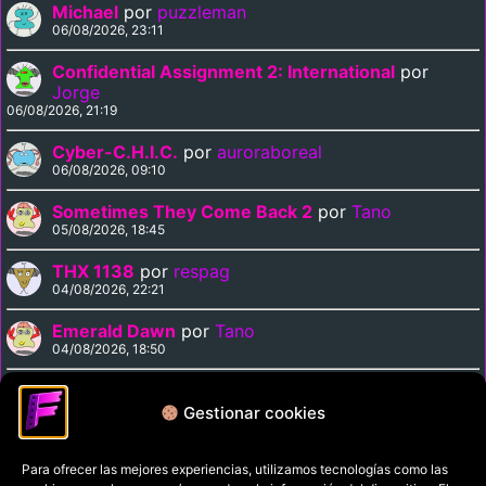
Michael
por
puzzleman
06/08/2026, 23:11
Confidential Assignment 2: International
por
Jorge
06/08/2026, 21:19
Cyber-C.H.I.C.
por
auroraboreal
06/08/2026, 09:10
Sometimes They Come Back 2
por
Tano
05/08/2026, 18:45
THX 1138
por
respag
04/08/2026, 22:21
Emerald Dawn
por
Tano
04/08/2026, 18:50
Curse of the Vampire
por
Tano
04/08/2026, 18:35
Gestionar cookies
Para ofrecer las mejores experiencias, utilizamos tecnologías como las
Política de privacidad