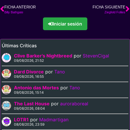
FICHA ANTERIOR
FICHA SIGUIENTE
Billy Bathgate
Ziegfeld Follies
Iniciar sesión
Últimas Críticas
Clive Barker's Nightbreed
por
StevenCigal
09/08/2026, 21:52
Dard Divorce
por
Tano
09/08/2026, 16:55
Antonio das Mortes
por
Tano
09/08/2026, 15:14
The Last House
por
auroraboreal
09/08/2026, 08:04
LOTR1
por
Madmartigan
08/08/2026, 23:59