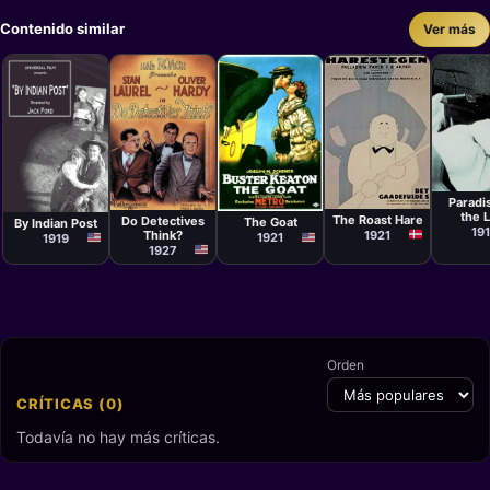
Contenido similar
Ver más
Cortom
Cortometraje
Cortometraje
Cortometraje
Cortometraje
Lau Lauritzen
Fred Guiol
Malcolm St.
Paradi
John Ford
Sr.
Clair, Buster
the 
The Roast Hare
Do Detectives
The Goat
By Indian Post
Keaton
19
Think?
1921
1921
1919
1927
Orden
CRÍTICAS (0)
Todavía no hay más críticas.