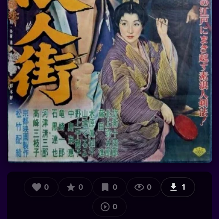
0
0
0
0
1
0