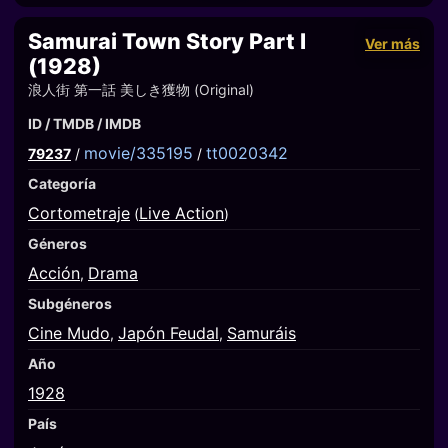
Samurai Town Story Part I
Ver más
(1928)
浪人街 第一話 美しき獲物 (Original)
ID / TMDB / IMDB
movie/335195
tt0020342
79237
/
/
Categoría
Cortometraje
Live Action
(
)
Géneros
Acción
Drama
,
Subgéneros
Cine Mudo
Japón Feudal
Samuráis
,
,
Año
1928
País