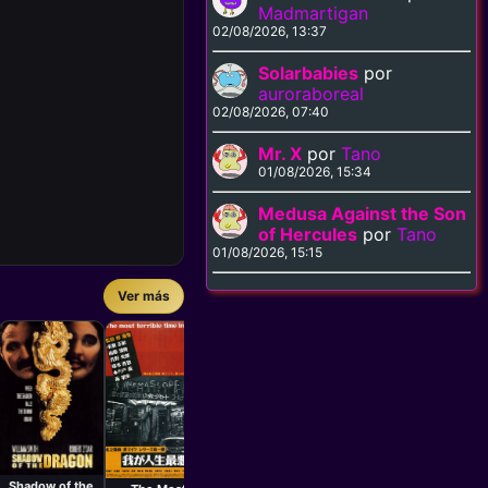
Madmartigan
02/08/2026, 13:37
Solarbabies
por
auroraboreal
02/08/2026, 07:40
Mr. X
por
Tano
01/08/2026, 15:34
Medusa Against the Son
of Hercules
por
Tano
01/08/2026, 15:15
Ver más
Película
Película
Takashi Ishii
Raj N. Sippy
Películ
Gary D
★
★
★
★
★
★
★
★
★
★
Black Angel 2
Thanedaar
Conflic
1999
1990
Inter
199
Película
Película
Jimmy
Kaizo Hayashi
Williams
Shadow of the