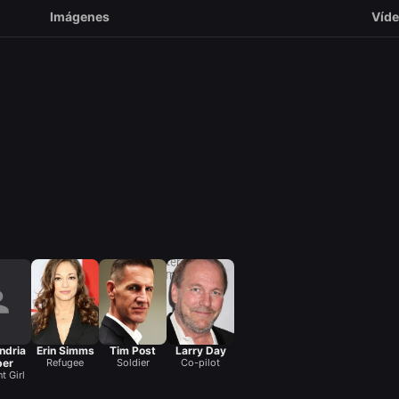
Imágenes
Víd
ndria
Erin Simms
Tim Post
Larry Day
ber
Refugee
Soldier
Co-pilot
t Girl