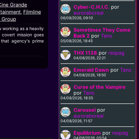
Cine Grande
Cyber-C.H.I.C.
por
rtainment
Filmline
,
auroraboreal
06/08/2026, 09:10
l Group
 working as a heavily
Sometimes They Come
 covert mission goes
Back 2
por
Tano
that agency's prime
05/08/2026, 18:45
THX 1138
por
respag
04/08/2026, 22:21
Emerald Dawn
por
Tano
04/08/2026, 18:50
Curse of the Vampire
por
Tano
04/08/2026, 18:35
Carousel
por
auroraboreal
04/08/2026, 11:57
Equilibrium
por
respag
04/08/2026, 05:54