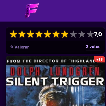
★
★
★
★
★
★
★
★
★
★
★
★
★
★
★
★
★
★
★
★
7,0
3 votos
✎ Valorar
+18