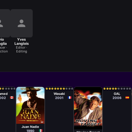
vio
Yves
glia
Langlois
cer ·
Editor ·
ction
Editing
ula
Película
Película
l Petrie
Gérard
Miguel
★
★
★
★
★
★
★
★
★
★
★
★
★
★
★
★
★
★
★
★
★
★
★
★
★
★
★
★
★
★
★
★
★
★
★
★
★
★
★
★
★
★
★
★
★
★
★
★
★
★
★
★
Krawczyk
Courtois
amed
Wasabi
GAL
002
2001
2006
Película
Alfredo B.
Película
Crevenna
Damian Lee
Juan Nadie
1990