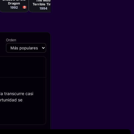
The Most
Dragon
Terrible Time
1992
in My Life
1994
Orden
a transcurre casi
ortunidad se