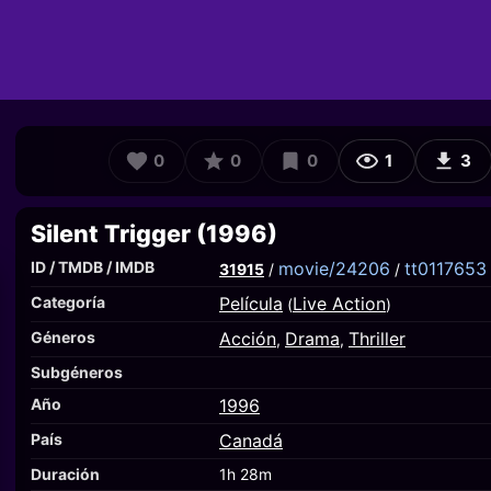
0
0
0
1
3
Silent Trigger (1996)
ID / TMDB / IMDB
movie/24206
tt0117653
31915
/
/
Categoría
Película
Live Action
(
)
Géneros
Acción
Drama
Thriller
,
,
Subgéneros
Año
1996
País
Canadá
Duración
1h 28m