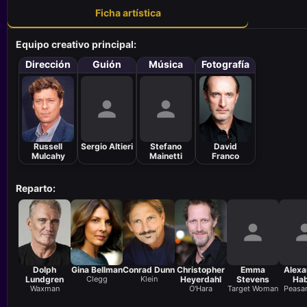
Ficha artística
Equipo creativo principal:
Dirección
Guión
Música
Fotografía
Russell
Sergio Altieri
Stefano
David
Mulcahy
Mainetti
Franco
Reparto:
Dolph
Gina Bellman
Conrad Dunn
Christopher
Emma
Alexa
Lundgren
Clegg
Klein
Heyerdahl
Stevens
Ha
Waxman
O'Hara
Target Woman
Peasan