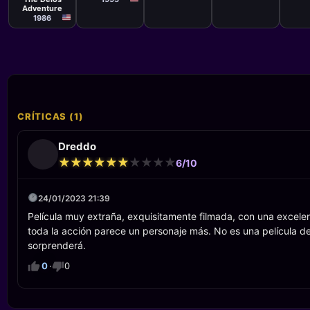
Adventure
1986
CRÍTICAS (1)
Dreddo
★
★
★
★
★
★
★
★
★
★
★
★
★
★
★
★
★
★
★
★
6/10
24/01/2023 21:39
Película muy extraña, exquisitamente filmada, con una excelent
toda la acción parece un personaje más. No es una película de
sorprenderá.
0
·
0