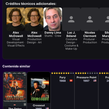
Créditos técnicos adicionales:
Alex
Alex
Danny Lima
Luc J.
Nicolas
Sil
McDowell
McDowell
Stunts · Crew
Béland
Clermont
Mura
Visual
Production
Costume
Producer ·
Produ
Development ·
Design · Art
Design ·
Production
Produ
Visual Effects
Costume &
Make-Up
Contenido similar
Película
Película
Pelíc
Johnny Wang
David
Danie
★
★
★
★
★
★
★
★
★
★
★
★
★
★
★
★
★
★
★
★
★
★
★
★
★
★
★
★
★
★
★
★
★
★
★
★
★
★
★
★
★
★
★
★
★
★
★
★
Lung-Wei
Giancola
Jr.
Fury
Pressure Point
Fr
1988
1997
2
Película
Paul Raimondi
Película
Joseph
Crosscut
Purcell
1995
The Delos