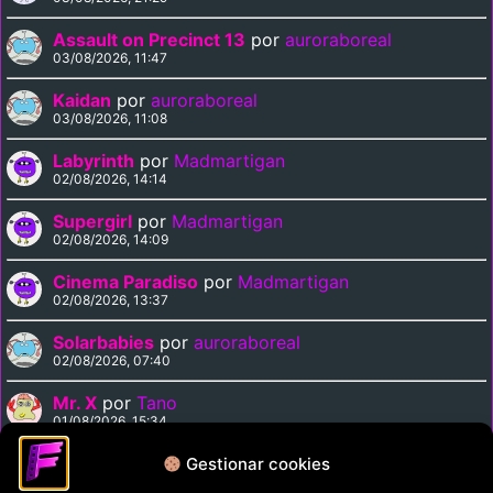
Assault on Precinct 13
por
auroraboreal
03/08/2026, 11:47
Kaidan
por
auroraboreal
03/08/2026, 11:08
Labyrinth
por
Madmartigan
02/08/2026, 14:14
Supergirl
por
Madmartigan
02/08/2026, 14:09
Cinema Paradiso
por
Madmartigan
02/08/2026, 13:37
Solarbabies
por
auroraboreal
02/08/2026, 07:40
Mr. X
por
Tano
01/08/2026, 15:34
Medusa Against the Son of Hercules
por
Tano
Gestionar cookies
01/08/2026, 15:15