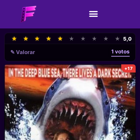
★
★
★
★
★
★
★
★
★
★
★
★
★
★
★
★
★
★
★
★
5,0
1 votos
✎ Valorar
+17