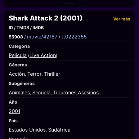
Shark Attack 2 (2001)
Ver más
ID / TMDB / IMDB
movie/42187
tt0222355
55908
/
/
Categoría
Película
Live Action
(
)
Géneros
Acción
Terror
Thriller
,
,
Subgéneros
Animales
Secuela
Tiburones Asesinos
,
,
Año
2001
País
Estados Unidos
Sudáfrica
,