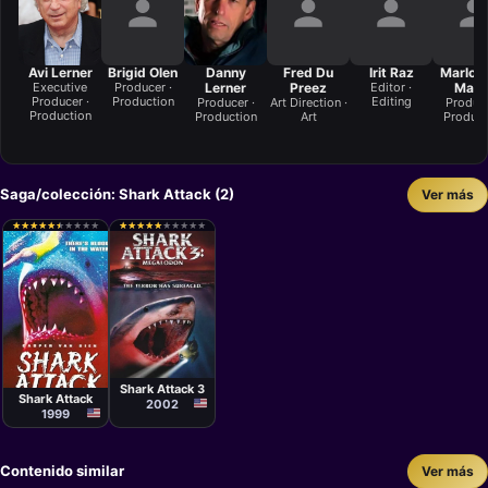
Avi Lerner
Brigid Olen
Danny
Fred Du
Irit Raz
Marlow
Executive
Producer ·
Lerner
Preez
Editor ·
Mard
Producer ·
Production
Editing
Producer ·
Art Direction ·
Produce
Production
Production
Art
Product
Saga/colección: Shark Attack (2)
Ver más
★
★
★
★
★
★
★
★
★
★
★
★
★
★
★
★
★
★
★
★
★
★
★
★
★
★
★
★
★
★
★
★
★
★
★
★
★
★
★
★
Película
Película
David Worth
Bob
Shark Attack 3
Misiorowski
Shark Attack
2002
1999
Contenido similar
Ver más
Película