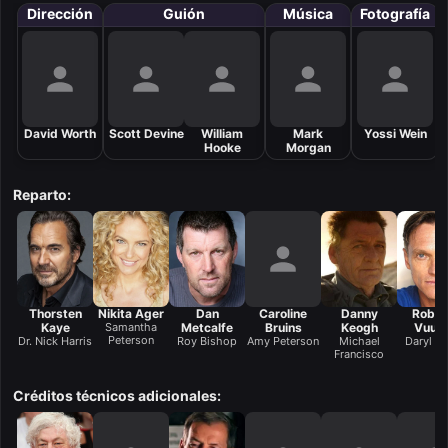
Dirección
Guión
Música
Fotografía
David Worth
Scott Devine
William
Mark
Yossi Wein
Hooke
Morgan
Reparto:
Thorsten
Nikita Ager
Dan
Caroline
Danny
Rob v
Kaye
Samantha
Metcalfe
Bruins
Keogh
Vuur
Peterson
Dr. Nick Harris
Roy Bishop
Amy Peterson
Michael
Daryl W
Francisco
Créditos técnicos adicionales: