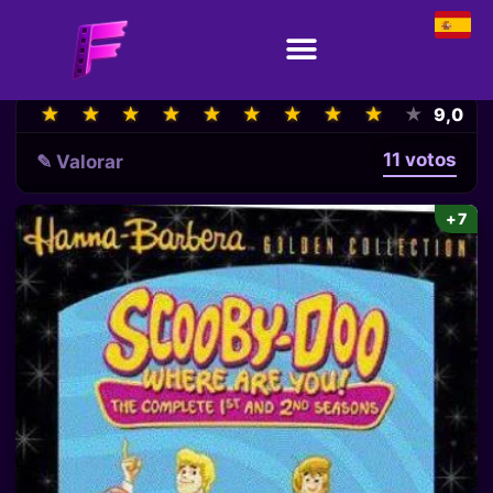
★
★
★
★
★
★
★
★
★
★
★
★
★
★
★
★
★
★
★
★
9,0
11 votos
✎ Valorar
+7