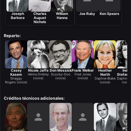
Joseph
Charles
William
Joe Ruby
Ken Spears
Barbera
August
Hanna
Nichols
Reparto:
Casey
Nicole Jaffe
Don Messick
Frank Welker
Heather
Indir
Kasem
Velma Dinkley
Scooby-Doo
Fred Jones
North
Stefani
(voice)
(voice)
(voice)
Shaggy
Daphne Blake
Daphne B
Rogers (voice)
(voice)
(voice
Créditos técnicos adicionales: