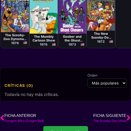
Serie
William
Serie
Serie
Serie
Hanna,
The New
Joseph
The Scooby-
The Mumbly
Goober and
Scooby-Doo
Barbera
Doo Dynomutt
Cartoon Show
the Ghost
Movies
1972
Hour
1976
Chasers
1976
1973
Orden
CRÍTICAS (0)
Todavía no hay más críticas.
FICHA ANTERIOR
FICHA SIGUIENTE
Doragon Bôru (Dragon Ball)
The Scooby-Doo Show