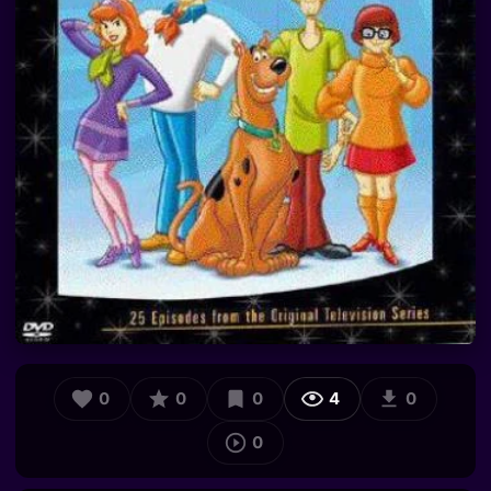
0
0
0
4
0
0