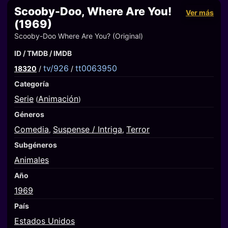
Scooby-Doo, Where Are You!
Ver más
(1969)
Scooby-Doo Where Are You? (Original)
ID / TMDB / IMDB
tv/926
tt0063950
18320
/
/
Categoría
Serie
Animación
(
)
Géneros
Comedia
Suspense / Intriga
Terror
,
,
Subgéneros
Animales
Año
1969
País
Estados Unidos