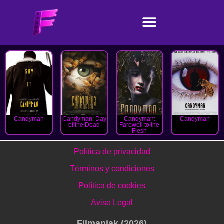
Candyman
Candyman: Day
Candyman:
Candyman
of the Dead
Farewell to the
Flesh
Política de privacidad
Términos y condiciones
Política de cookies
Aviso Legal
Filmaniak (2026)