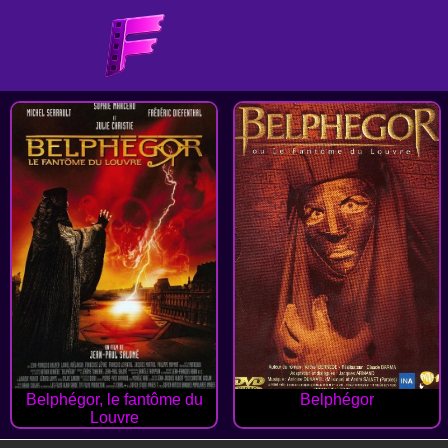
Belphégor, le fantôme du
Belphégor
Louvre