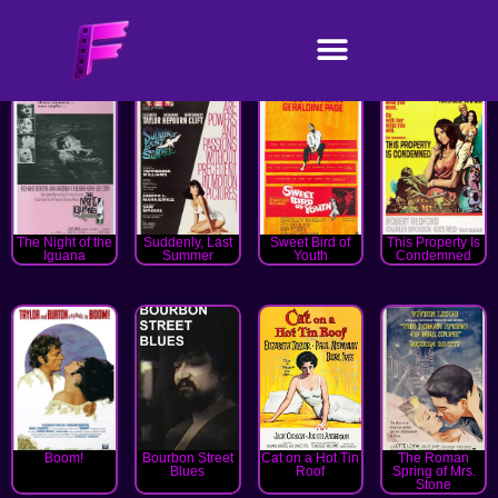
The Night of the
Suddenly, Last
Sweet Bird of
This Property Is
Iguana
Summer
Youth
Condemned
Boom!
Bourbon Street
Cat on a Hot Tin
The Roman
Blues
Roof
Spring of Mrs.
Stone