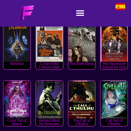
Talisman
Curse of the
The Dark Sleep
The Innsmouth
Crimson Altar
School for Girls
Color Out of
Herbert West:
The Call of
Call Girl of
Space
Re-Animator
Cthulhu
Cthulhu