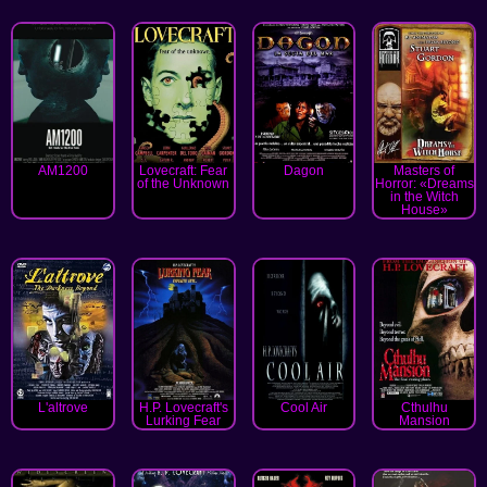
AM1200
Lovecraft: Fear
Dagon
Masters of
of the Unknown
Horror: «Dreams
in the Witch
House»
L'altrove
H.P. Lovecraft's
Cool Air
Cthulhu
Lurking Fear
Mansion