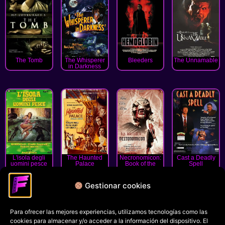
The Tomb
The Whisperer
Bleeders
The Unnamable
in Darkness
L'isola degli
The Haunted
Necronomicon:
Cast a Deadly
uomini pesce
Palace
Book of the
Spell
Dead
Gestionar cookies
« Anterior
1
2
Siguiente »
Para ofrecer las mejores experiencias, utilizamos tecnologías como las
Política de privacidad
cookies para almacenar y/o acceder a la información del dispositivo. El