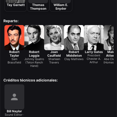
Tay Garnett
Thomas
William E.
Thompson
Snyder
Reparto:
Robert
Robert
Joan
Robert
Larry Gates
Malco
Taylor
Loggia
Caulfield
Middleton
President
Atterb
Chester A.
Sam
Johnny Quatro
Sharleen
Clay Mathews
Abe Clev
Arthur
Brassfield
(Teton Ranch
Travers
(Homeste
Hand)
Créditos técnicos adicionales:
Bill Naylor
Sound Editor ·