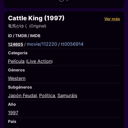
Cattle King (1997)
Ver más
竜馬がゆく (Original)
ID / TMDB / IMDB
movie/112220
tt0056914
124605
/
/
Categoría
Película
Live Action
(
)
Géneros
Western
Subgéneros
Japón Feudal
Política
Samuráis
,
,
Año
1997
País