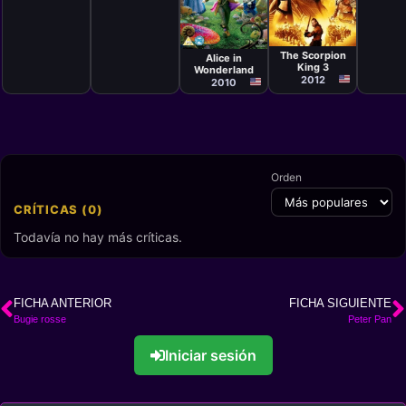
Película
Película
Roel Reiné
Tim Burton
The Scorpion
Alice in
King 3
Wonderland
2012
2010
Orden
CRÍTICAS (0)
Todavía no hay más críticas.
FICHA ANTERIOR
FICHA SIGUIENTE
Bugie rosse
Peter Pan
Iniciar sesión