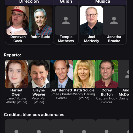
Dirección
Guión
Música
Donovan
Robin Budd
Temple
Joel
Jonatha
Cook
Mathews
McNeely
Brooke
Reparto:
Harriet
Blayne
Jeff Bennett
Kath Soucie
Corey
Andr
Owen
Weaver
Smee / Pirates
Wendy Darling
Burton
McDono
(Voice)
(voice)
Jane / Young
Peter Pan
Captain Hook
Danny (v
Wendy (Voice)
(Voice)
(voice)
Créditos técnicos adicionales: