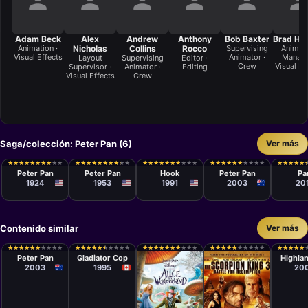
Adam Beck
Alex
Andrew
Anthony
Bob Baxter
Brad Hu
Animation ·
Nicholas
Collins
Rocco
Supervising
Animat
Visual Effects
Animator ·
Manage
Layout
Supervising
Editor ·
Crew
Visual Ef
Supervisor ·
Animator ·
Editing
Visual Effects
Crew
Saga/colección: Peter Pan (6)
Ver más
Película
Película
Película
Película
Películ
Herbert
Clyde
Steven
P.J. Hogan
Joe Wr
★
★
★
★
★
★
★
★
★
★
★
★
★
★
★
★
★
★
★
★
★
★
★
★
★
★
★
★
★
★
★
★
★
★
★
★
★
★
★
★
★
★
★
★
★
★
★
★
★
★
★
★
★
★
★
★
★
★
★
★
★
★
★
★
★
★
★
★
★
★
★
★
★
★
★
★
★
★
★
★
★
★
★
★
★
★
★
★
★
★
Brenon
Geronimi,
Spielberg
Peter Pan
Peter Pan
Hook
Peter Pan
Pa
Wilfred
1924
1953
1991
2003
20
Jackson,
Hamilton
Luske
Contenido similar
Ver más
Película
Película
Películ
P.J. Hogan
Nick Rotundo
Brett 
★
★
★
★
★
★
★
★
★
★
★
★
★
★
★
★
★
★
★
★
★
★
★
★
★
★
★
★
★
★
★
★
★
★
★
★
★
★
★
★
★
★
★
★
★
★
★
★
★
★
★
★
★
★
★
★
★
★
★
★
★
★
★
★
★
★
★
★
★
★
★
★
★
★
★
★
★
★
★
★
★
★
★
★
★
★
★
★
★
★
Peter Pan
Gladiator Cop
Highla
2003
1995
20