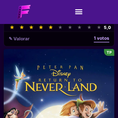
★
★
★
★
★
★
★
★
★
★
★
★
★
★
★
★
★
★
★
★
5,0
1 votos
✎ Valorar
TP