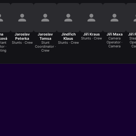
na
Jaroslav
Jaroslav
Jindřich
Jiří Kraus
Jiří Maxa
Jiří
ková
Peterka
Tomsa
Klaus
Stunts · Crew
Camera
Ste
Operator ·
Oper
tant
Stunts · Crew
Stunt
Stunts · Crew
Camera
Ca
tor ·
Coordinator ·
ting
Crew