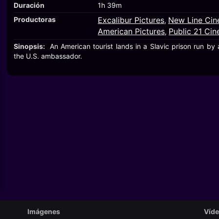
Duración
1h 39m
Productoras
Excalibur Pictures
New Line Ci
,
American Pictures
Public 21 Ci
,
Sinopsis:
An American tourist lands in a Slavic prison run b
the U.S. ambassador.
Imágenes
Víd