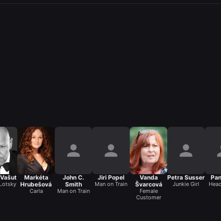
 Vašut
Markéta
John C.
Jiri Popel
Vanda
Petra Susser
Pan
Lotsky
Hrubešová
Smith
Man on Train
Švarcová
Junkie Girl
Head
Carla
Man on Train
Female
Customer