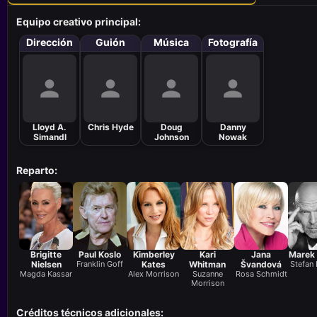
Equipo creativo principal:
Dirección
Guión
Música
Fotografía
Lloyd A.
Chris Hyde
Doug
Danny
Simandl
Johnson
Nowak
Reparto:
Brigitte
Paul Koslo
Kimberley
Kari
Jana
Marek
Nielsen
Franklin Goff
Kates
Whitman
Švandová
Stefan 
Magda Kassar
Alex Morrison
Suzanne
Rosa Schmidt
Morrison
Créditos técnicos adicionales: