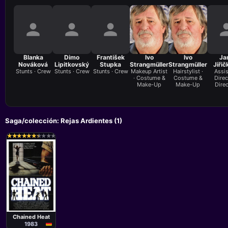
Blanka
Dimo
František
Ivo
Ivo
Ja
Nováková
Lipitkovský
Stupka
Strangmüller
Strangmüller
Jiřič
Stunts · Crew
Stunts · Crew
Stunts · Crew
Makeup Artist
Hairstylist ·
Assis
· Costume &
Costume &
Direc
Make-Up
Make-Up
Direc
Saga/colección: Rejas Ardientes (1)
★
★
★
★
★
★
★
★
★
★
★
★
★
★
★
★
★
★
★
★
Película
Paul Nicholas
Chained Heat
1983