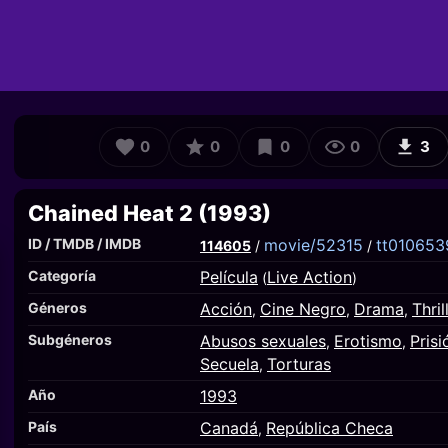
0
0
0
0
3
Chained Heat 2 (1993)
ID / TMDB / IMDB
movie/52315
tt010653
114605
/
/
Categoría
Película
Live Action
(
)
Géneros
Acción
Cine Negro
Drama
Thril
,
,
,
Subgéneros
Abusos sexuales
Erotismo
Prisi
,
,
Secuela
Torturas
,
Año
1993
País
Canadá
República Checa
,