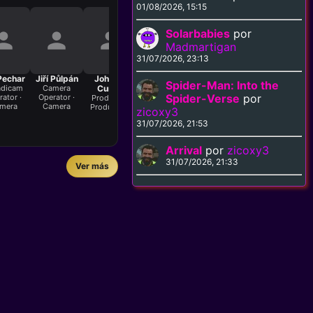
01/08/2026, 15:15
Solarbabies
por
Madmartigan
31/07/2026, 23:13
 Pechar
Jiří Půlpán
John A.
John A.
Leoš
Lloyd A.
Lub
Spider-Man: Into the
adicam
Camera
Curtis
Curtis
Stránský
Simandl
C
Spider-Verse
por
ator ·
Operator ·
D
Producer ·
Executive
Stunts · Crew
Executive
mera
Camera
Co
Production
Producer ·
Producer ·
zicoxy3
M
Production
Production
31/07/2026, 21:53
Arrival
por
zicoxy3
31/07/2026, 21:33
Ver más