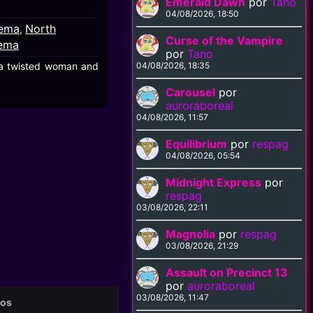
Emerald Dawn
por
Tano
04/08/2026, 18:50
nema
North
,
Curse of the Vampire
nema
por
Tano
y a twisted woman and
04/08/2026, 18:35
Carousel
por
auroraboreal
04/08/2026, 11:57
Equilibrium
por
respag
04/08/2026, 05:54
Midnight Express
por
respag
03/08/2026, 22:11
Magnolia
por
respag
03/08/2026, 21:29
Assault on Precinct 13
por
auroraboreal
03/08/2026, 11:47
eos