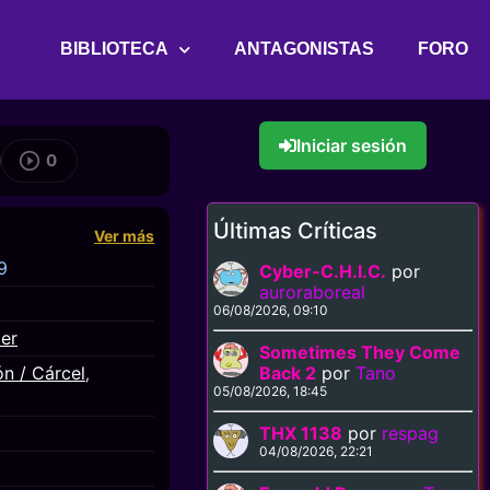
BIBLIOTECA
ANTAGONISTAS
FORO
Iniciar sesión
0
Últimas Críticas
Ver más
9
Cyber-C.H.I.C.
por
auroraboreal
06/08/2026, 09:10
ler
Sometimes They Come
ón / Cárcel
Back 2
por
Tano
,
05/08/2026, 18:45
THX 1138
por
respag
04/08/2026, 22:21