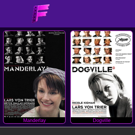
Manderlay
Dogville