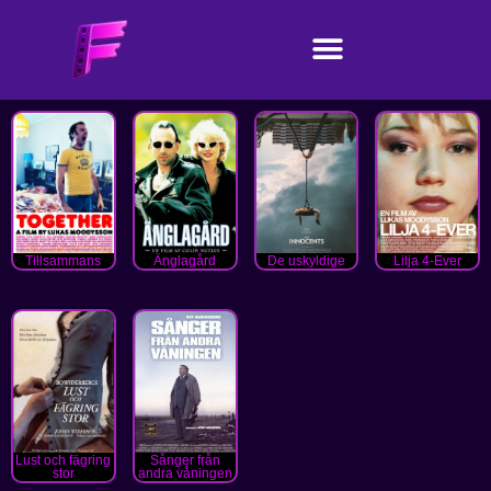
Tillsammans
Änglagård
De uskyldige
Lilja 4-Ever
Lust och fägring
Sånger från
stor
andra våningen