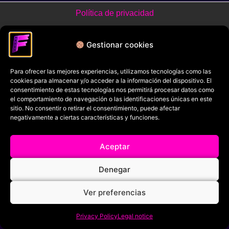
Política de privacidad
Términos y condiciones
Gestionar cookies
Política de cookies
Aviso Legal
Para ofrecer las mejores experiencias, utilizamos tecnologías como las
cookies para almacenar y/o acceder a la información del dispositivo. El
Filmaniak (2026)
consentimiento de estas tecnologías nos permitirá procesar datos como
el comportamiento de navegación o las identificaciones únicas en este
© All rights reserved
sitio. No consentir o retirar el consentimiento, puede afectar
negativamente a ciertas características y funciones.
RRSS
Aceptar
Denegar
Ver preferencias
Privacy Policy
Legal notice