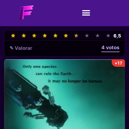
★
★
★
★
★
★
★
★
★
★
★
★
★
★
★
★
★
★
★
★
6,5
4 votos
✎ Valorar
+17