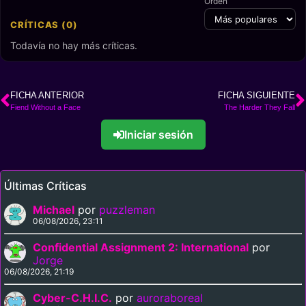
Orden
CRÍTICAS (0)
Todavía no hay más críticas.
FICHA ANTERIOR
FICHA SIGUIENTE
Fiend Without a Face
The Harder They Fall
Iniciar sesión
Últimas Críticas
Michael
por
puzzleman
06/08/2026, 23:11
Confidential Assignment 2: International
por
Jorge
06/08/2026, 21:19
Cyber-C.H.I.C.
por
auroraboreal