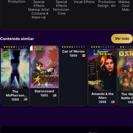
Production
Special
Special
Visual Effects
Production
Makeup A
Effects
Effects
Design · Art
· Costu
Makeup Artist
Technician ·
Make-
· Costume &
Crew
Make-Up
Contenido similar
Ver más
Película
Paul
★
★
★
★
★
★
★
★
★
★
★
★
★
★
★
★
★
★
★
★
★
★
★
★
★
★
★
★
★
★
★
★
★
★
★
★
★
★
★
★
★
★
★
★
★
★
★
★
★
★
★
★
★
★
★
★
★
★
★
★
★
★
★
★
★
★
★
★
★
★
Schneider
Can of Worms
1999
Película
Película
Película
Películ
Jeffrey Bloom
Dean Alioto
Jon Kroll
Joe Da
Starcrossed
The
Amanda & the
The Wa
McPherson
1985
Alien
Battle 
Tape
1989
Gal
1998
19