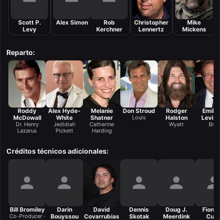
Scott P.
Alex Simon
Rob
Christopher
Mike
Levy
Kerchner
Lennertz
Mickens
Reparto:
Roddy
Alex Hyde-
Melanie
Don Stroud
Rodger
Emile 
McDowall
White
Shatner
Louis
Halston
Levise
Dr. Henry
Jedidiah
Catherine
Wyatt
Brill
Lazarus
Pickett
Harding
Créditos técnicos adicionales:
Bill Bromiley
Darin
David
Dennis
Doug J.
Fiona
Co-Producer ·
Bouyssou
Covarrubias
Skotak
Meerdink
Cus