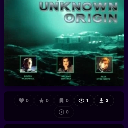
0
0
0
1
3
0