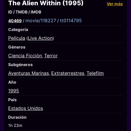
The Alien Within (1995)
Ver más
ID / TMDB / IMDB
movie/118227
tt0114795
40469
/
/
Categoría
Película
Live Action
(
)
Géneros
Ciencia Ficción
Terror
,
Subgéneros
Aventuras Marinas
Extraterrestres
Telefilm
,
,
Año
1995
País
Estados Unidos
Duración
1h 23m