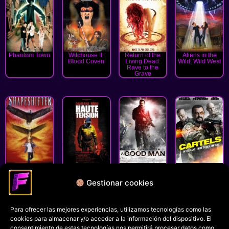
Phantom Town
Witchouse II:
Return of the
Aliens in the
Blood Coven
Living Dead:
Wild, Wild West
Rave to the
Grave
Shapeshifter
Haute tension
A Good Man
Cartels
Gestionar cookies
« Anterior
1
2
3
Siguiente »
Para ofrecer las mejores experiencias, utilizamos tecnologías como las
Política de privacidad
cookies para almacenar y/o acceder a la información del dispositivo. El
Términos y condiciones
consentimiento de estas tecnologías nos permitirá procesar datos como