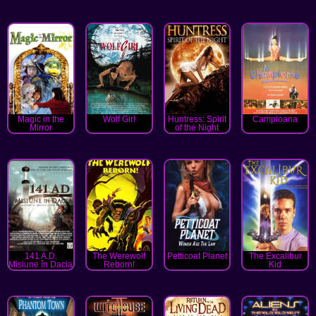
Magic in the
Wolf Girl
Huntress: Spirit
Campioana
Mirror
of the Night
141 A.D.
The Werewolf
Petticoat Planet
The Excalibur
Misiune în Dacia
Reborn!
Kid