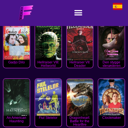
Gadjo Dilo
Hellraiser VIII:
Hellraiser VII:
Den stygge
Hellworld
Deader
stesøsteren
An American
Fiul Stelelor
Dragonheart:
Clockmaker
Haunting
Battle for the
Heartfire