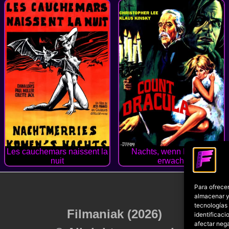
Les cauchemars naissent la
Nachts, wenn Dracula
nuit
erwacht
Para ofrecer
almacenar y/
tecnologías
Filmaniak (2026)
identificaci
afectar nega