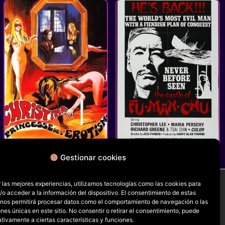
La nuit des étoiles filantes
The Castle of Fu Manchu
Gestionar cookies
 las mejores experiencias, utilizamos tecnologías como las cookies para
o acceder a la información del dispositivo. El consentimiento de estas
 nos permitirá procesar datos como el comportamiento de navegación o las
RRSS
ones únicas en este sitio. No consentir o retirar el consentimiento, puede
tivamente a ciertas características y funciones.