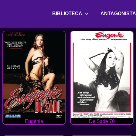
BIBLIOTECA
ANTAGONIST
Eugénie
De Sade 70