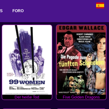
AS
FORO
Der heiße Tod
Five Golden Dragons