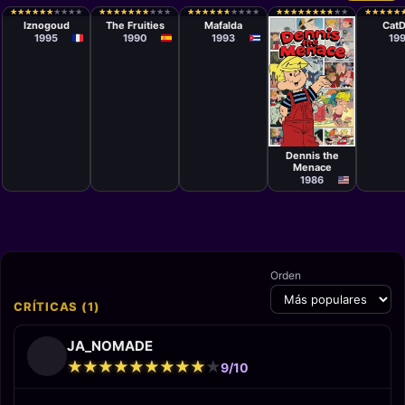
Serie
Woody
Juan Padrón
Robert
★
★
★
★
★
★
★
★
★
★
★
★
★
★
★
★
★
★
★
★
★
★
★
★
★
★
★
★
★
★
★
★
★
★
★
★
★
★
★
★
★
★
★
★
★
★
★
★
★
★
★
★
★
★
★
★
★
★
★
★
★
★
★
★
★
★
★
★
★
★
★
★
★
★
★
★
★
★
★
★
★
★
★
★
★
★
★
★
★
★
Yocum, Karen
Russ 
Iznogoud
The Fruities
Mafalda
Cat
Peterson,
Georg
1995
1990
1993
19
Bruno Bianchi
Chialt
Derek
Drymo
Scott 
Marle
Robin
May, A
Smart,
Recino
Svayko
Wong,
Serie
Eduar
Dennis the
Sorian
Menace
McCarv
Brian 
1986
Timot
Orden
CRÍTICAS (1)
JA_NOMADE
★
★
★
★
★
★
★
★
★
★
★
★
★
★
★
★
★
★
★
★
9/10