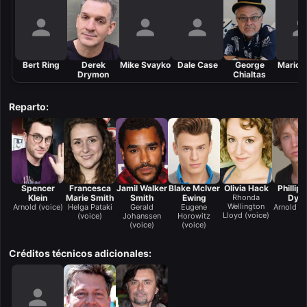
Bert Ring
Derek
Mike Svayko
Dale Case
George
Mario P
Drymon
Chialtas
Reparto:
Spencer
Francesca
Jamil Walker
Blake McIver
Olivia Hack
Phillip
Klein
Marie Smith
Smith
Ewing
Rhonda
Dyk
Wellington
Arnold (voice)
Helga Pataki
Gerald
Eugene
Arnold (v
Lloyd (voice)
(voice)
Johanssen
Horowitz
(voice)
(voice)
Créditos técnicos adicionales: