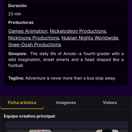
Duración
23 min
Productoras
Games Animation
Nickelodeon Productions
,
,
Nicktoons Productions
Nubian Nights Worldwide
,
,
Snee-Oosh Productions
Sinopsis:
The daily life of Arnold--a fourth-grader with a
wild imagination, street smarts and a head shaped like a
football.
Tagline:
Adventure is never more than a bus stop away.
Ficha artística
Imágenes
Vídeos
Equipo creativo principal: