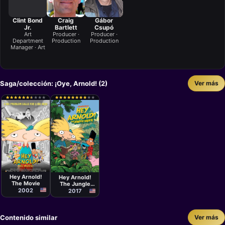
Clint Bond
Craig
Gábor
Jr.
Bartlett
Csupó
Art
Producer ·
Producer ·
Department
Production
Production
Manager · Art
Saga/colección: ¡Oye, Arnold! (2)
Ver más
★
★
★
★
★
★
★
★
★
★
★
★
★
★
★
★
★
★
★
★
★
★
★
★
★
★
★
★
★
★
★
★
★
★
★
★
★
★
★
★
Película
Película
Tuck Tucker
Raymie
Muzquiz, Stu
Hey Arnold!
Hey Arnold!
Livingston
The Movie
The Jungle
2002
Movie
2017
Contenido similar
Ver más
Serie
Serie
Serie