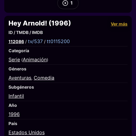
1
Hey Arnold! (1996)
Ver más
ID / TMDB / IMDB
tv/537
tt0115200
112086
/
/
Categoría
Serie
Animación
(
)
Géneros
Aventuras
Comedia
,
Subgéneros
Infantil
Año
1996
País
Estados Unidos