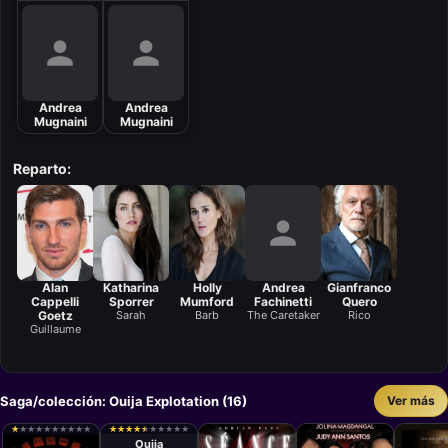
Andrea
Andrea
Mugnaini
Mugnaini
Reparto:
Alan
Katharina
Holly
Andrea
Gianfranco
Cappelli
Sporrer
Mumford
Fachinetti
Quero
Goetz
Sarah
Barb
The Caretaker
Rico
Guillaume
Saga/colección: Ouija Explotation (16)
Ver más
Película
Juan Pedro
★
★
★
★
★
★
★
★
★
★
★
★
★
★
★
★
★
★
★
★
★
★
★
★
★
★
★
★
★
★
★
★
★
★
★
★
★
★
★
★
Ortega García
Ouija