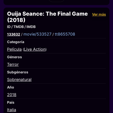
Ouija Seance: The Final Game
Ver más
(2018)
ID / TMDB / IMDB
movie/533527
tt8655708
133632
/
/
Categoría
Película
Live Action
(
)
Géneros
Terror
Subgéneros
Sobrenatural
Año
2018
País
Italia