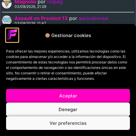
Magnolia
por
respag
03/08/2026, 21:29
Assault on Precinct 13
por
auroraboreal
03/08/2026, 11:47
Kaidan
por
auroraboreal
Gestionar cookies
03/08/2026, 11:08
Para ofrecer las mejores experiencias, utilizamos tecnologías como las
cookies para almacenar y/o acceder a la información del dispositivo. El
Política de privacidad
consentimiento de estas tecnologías nos permitirá procesar datos como
el comportamiento de navegación o las identificaciones únicas en este
Términos y condiciones
sitio. No consentir o retirar el consentimiento, puede afectar
Política de cookies
negativamente a ciertas características y funciones.
Aviso Legal
Aceptar
Filmaniak (2026)
Denegar
© All rights reserved
Ver preferencias
RRSS