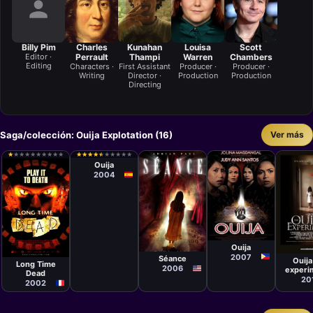
Billy Pim
Charles
Kunahan
Louisa
Scott
Editor ·
Perrault
Thampi
Warren
Chambers
Editing
Characters ·
First Assistant
Producer ·
Producer ·
Writing
Director ·
Production
Production
Directing
Saga/colección: Ouija Explotation (16)
Ver más
Película
Juan Pedro
★
★
★
★
★
★
★
★
★
★
★
★
★
★
★
★
★
★
★
★
★
★
★
★
★
★
★
★
★
★
★
★
★
★
★
★
★
★
★
★
Ortega García
Ouija
2004
Película
Topel Lee
Película
Películ
Película
Mark L. Smith
Israel 
Ouija
Marcus
2007
Séance
Adams
Ouija 
Long Time
2006
experi
Dead
del teat
20
2002
mue