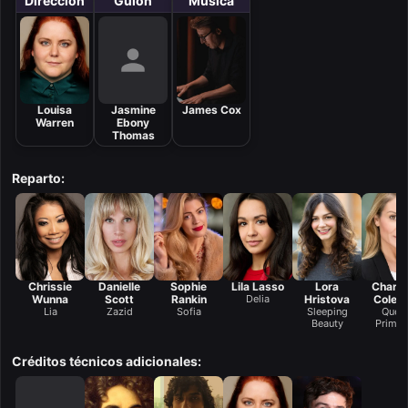
Dirección
Guión
Música
Louisa
Jasmine
James Cox
Warren
Ebony
Thomas
Reparto:
Chrissie
Danielle
Sophie
Lila Lasso
Lora
Charlo
Wunna
Scott
Rankin
Delia
Hristova
Colem
Lia
Zazid
Sofia
Sleeping
Quee
Beauty
Primro
Créditos técnicos adicionales: