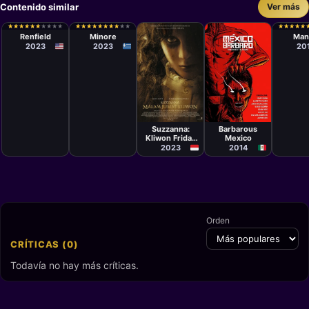
Contenido similar
Ver más
Película
Película
Películ
Chris McKay
Konstantinos
Panos
★
★
★
★
★
★
★
★
★
★
★
★
★
★
★
★
★
★
★
★
★
★
★
★
★
★
★
★
★
★
★
★
★
★
★
★
★
★
★
★
★
★
★
★
★
★
★
★
★
★
Koutsoliotas
Cosma
Renfield
Minore
Man
2023
2023
20
Película
Película
Guntur
Lex Ortega,
Soeharjanto
Edgar Nito,
Suzzanna:
Barbarous
Aarón Soto,
Kliwon Friday
Mexico
Laurette
Flores, Ulises
Night
2023
2014
Guzmán
Reyes, Gigi
Saul Guerrero,
Isaac Ezban,
Jorge Michel
Grau
Orden
CRÍTICAS (0)
Todavía no hay más críticas.