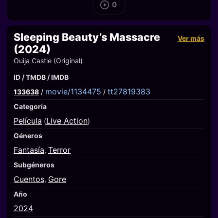
0
Sleeping Beauty’s Massacre
Ver más
(2024)
Ouija Castle (Original)
ID / TMDB / IMDB
movie/1134475
tt27819383
133638
/
/
Categoría
Película
Live Action
(
)
Géneros
Fantasía
Terror
,
Subgéneros
Cuentos
Gore
,
Año
2024