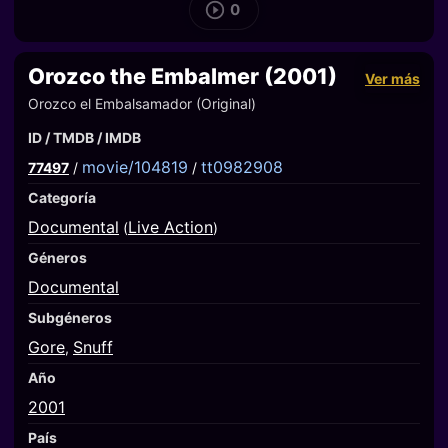
0
Orozco the Embalmer (2001)
Ver más
Orozco el Embalsamador (Original)
ID / TMDB / IMDB
movie/104819
tt0982908
77497
/
/
Categoría
Documental
Live Action
(
)
Géneros
Documental
Subgéneros
Gore
Snuff
,
Año
2001
País