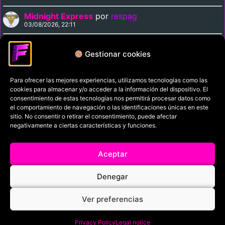
Midnight Express
por
respag
03/08/2026, 22:11
Magnolia
por
respag
03/08/2026, 21:29
Gestionar cookies
Para ofrecer las mejores experiencias, utilizamos tecnologías como las
Política de privacidad
cookies para almacenar y/o acceder a la información del dispositivo. El
Términos y condiciones
consentimiento de estas tecnologías nos permitirá procesar datos como
el comportamiento de navegación o las identificaciones únicas en este
Política de cookies
sitio. No consentir o retirar el consentimiento, puede afectar
negativamente a ciertas características y funciones.
Aviso Legal
Filmaniak (2026)
Aceptar
© All rights reserved
Denegar
RRSS
Ver preferencias
Privacy Policy
Legal notice