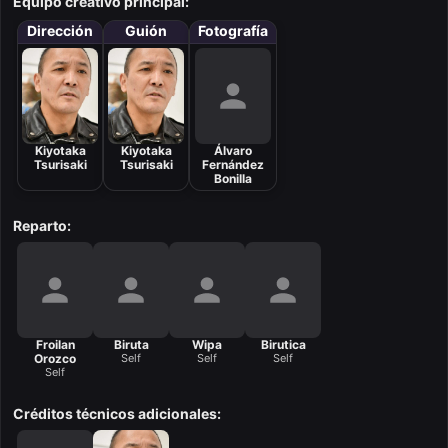
Equipo creativo principal:
Dirección
Guión
Fotografía
Kiyotaka
Kiyotaka
Álvaro
Tsurisaki
Tsurisaki
Fernández
Bonilla
Reparto:
Froilan
Biruta
Wipa
Birutica
Orozco
Self
Self
Self
Self
Créditos técnicos adicionales: