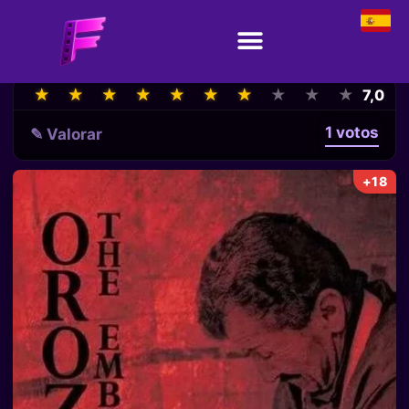
★
★
★
★
★
★
★
★
★
★
★
★
★
★
★
★
★
★
★
★
7,0
1 votos
✎ Valorar
+18