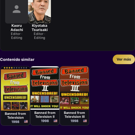
Kaoru
Kiyotaka
Adachi
Tsurisaki
Editor ·
Editor ·
Editing
Editing
Contenido similar
Ver más
★
★
★
★
★
★
★
★
★
★
★
★
★
★
★
★
★
★
★
★
Documental
Documental
Documental
Joe Francis
Joe Francis
Joe Francis
Banned from
Banned from
Banned from
Television II
Television III
Television
1998
1998
1998