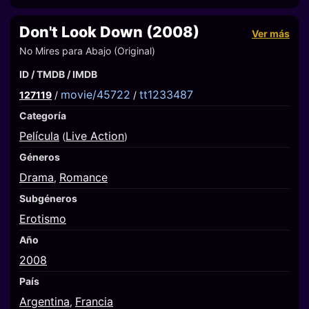
Don't Look Down (2008)
Ver más
No Mires para Abajo (Original)
ID / TMDB / IMDB
movie/45722
tt1233487
127119
/
/
Categoría
Película
Live Action
(
)
Géneros
Drama
Romance
,
Subgéneros
Erotismo
Año
2008
País
Argentina
Francia
,