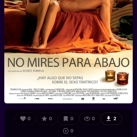
0
0
0
0
2
0