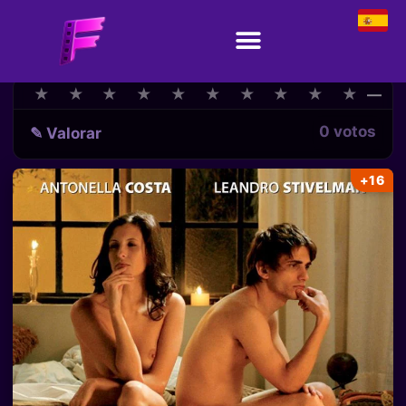
★
★
★
★
★
★
★
★
★
★
★
★
★
★
★
★
★
★
★
★
—
0 votos
✎ Valorar
+16