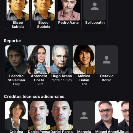
Eliseo
Eliseo
Pedro Aznar
Sol Lopatín
Subiela
Subiela
Reparto:
Leandro
Antonella
Hugo Arana
Mónica
Octavio
Stivelman
Costa
Padre de Eloy
Galán
Borro
Eloy
Elvira
Ana
Créditos técnicos adicionales:
Cristina
Daniel Pensa
Daniel Pensa
Marcela
Miguel Ángel
Miguel Á