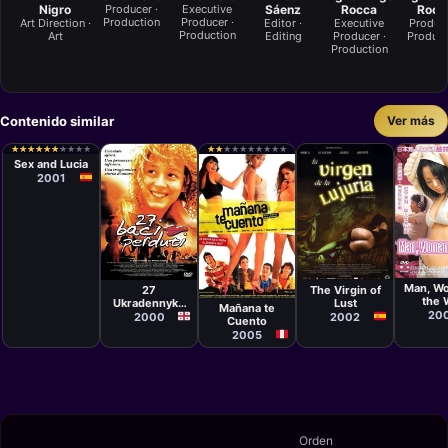
Nigro
Producer ·
Executive
Sáenz
Rocca
Rocc
Production
Producer ·
Art Direction ·
Editor ·
Executive
Produce
Production
Art
Editing
Producer ·
Product
Production
Contenido similar
Ver más
Película
Julio Medem
★
★
★
★
★
★
★
★
★
★
★
★
★
★
★
★
★
★
★
★
★
★
★
★
★
★
★
★
★
★
★
★
★
★
★
★
★
★
★
★
Sex and Lucia
2001
Películ
Película
Película
Masas
Nana Jorjadze
Arturo
Película
Yamam
Ripstein
Man, W
Eduardo
27
The Virgin of
Mendoza de
the 
Ukradennykh
Lust
Mañana te
Echave
20
Potseluev
2000
2002
Cuento
2005
Orden