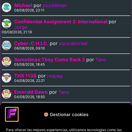
Michael
por
puzzleman
06/08/2026, 23:11
Confidential Assignment 2: International
por
Jorge
06/08/2026, 21:19
Cyber-C.H.I.C.
por
auroraboreal
06/08/2026, 09:10
Sometimes They Come Back 2
por
Tano
05/08/2026, 18:45
THX 1138
por
respag
04/08/2026, 22:21
Emerald Dawn
por
Tano
04/08/2026, 18:50
Curse of the Vampire
por
Tano
04/08/2026, 18:35
Gestionar cookies
Para ofrecer las mejores experiencias, utilizamos tecnologías como las
Política de privacidad