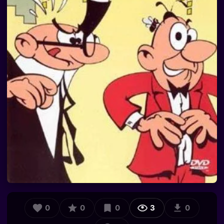
0
0
0
3
0