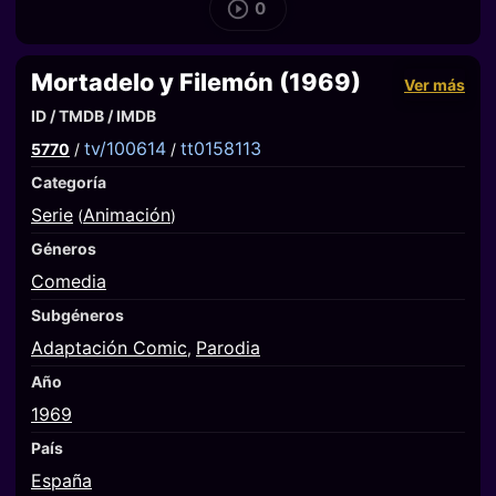
0
Mortadelo y Filemón (1969)
Ver más
ID / TMDB / IMDB
tv/100614
tt0158113
5770
/
/
Categoría
Serie
Animación
(
)
Géneros
Comedia
Subgéneros
Adaptación Comic
Parodia
,
Año
1969
País
España