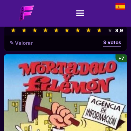
★
★
★
★
★
★
★
★
★
★
★
★
★
★
★
★
★
★
★
★
8,9
9 votos
✎ Valorar
+7