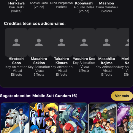
Horikawa
Anavel Gato
Nina Purpleton
Kobayashi
Mashiba
(voice)
(voice)
Kou Uraki
Aiguille Delaz
Cima Garahau
(voice)
(voice)
(voice)
Créditos técnicos adicionales:
Hirotoshi
Masahiro
Takahiro
Yasuhiro Seo
Masahiko
Morifu
Sano
Sekino
Kimura
Key Animation
Itojima
Nak
· Visual
Key Animation
Key Animation
Key Animation
Key Animation
Key Anim
Effects
· Visual
· Visual
· Visual
· Visual
· Visu
Effects
Effects
Effects
Effects
Effec
Saga/colección: Mobile Suit Gundam (6)
Ver más