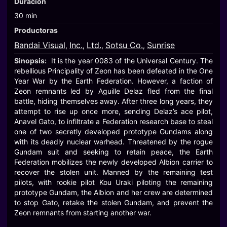
Duración
30 min
Productoras
Bandai Visual
Inc.
Ltd.
Sotsu Co.
Sunrise
,
,
,
,
Sinopsis:
It is the year 0083 of the Universal Century. The
rebellious Principality of Zeon has been defeated in the One
Year War by the Earth Federation. However, a faction of
Zeon remnants led by Aguille Delaz fled from the final
battle, hiding themselves away. After three long years, they
attempt to rise up once more, sending Delaz’s ace pilot,
Anavel Gato, to infiltrate a Federation research base to steal
one of two secretly developed prototype Gundams along
with its deadly nuclear warhead. Threatened by the rogue
Gundam suit and seeking to retain peace, the Earth
Federation mobilizes the newly developed Albion carrier to
recover the stolen unit. Manned by the remaining test
pilots, with rookie pilot Kou Uraki piloting the remaining
prototype Gundam, the Albion and her crew are determined
to stop Gato, retake the stolen Gundam, and prevent the
Zeon remnants from starting another war.