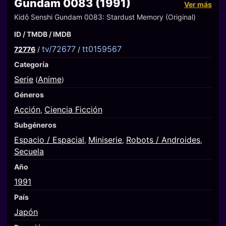
Gundam 0083 (1991)
Ver más
Kidô Senshi Gundam 0083: Stardust Memory (Original)
ID / TMDB / IMDB
tv/72677
tt0159567
72776
/
/
Categoría
Serie
Anime
(
)
Géneros
Acción
Ciencia Ficción
,
Subgéneros
Espacio / Espacial
Miniserie
Robots / Androides
,
,
,
Secuela
Año
1991
País
Japón