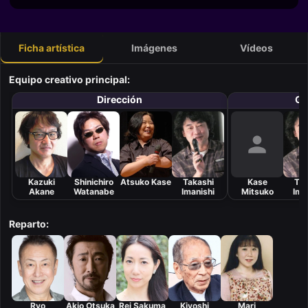
Ficha artística
Imágenes
Vídeos
Equipo creativo principal:
Dirección
Gu
Kazuki
Shinichiro
Atsuko Kase
Takashi
Kase
Tak
Akane
Watanabe
Imanishi
Mitsuko
Ima
Reparto:
Ryo
Akio Otsuka
Rei Sakuma
Kiyoshi
Mari