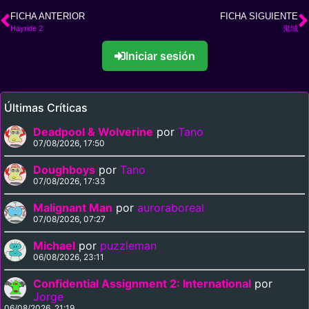
FICHA ANTERIOR
FICHA SIGUIENTE
Hayride 2
鬼域
Iniciar sesión
Últimas Críticas
Deadpool & Wolverine
por
Tano
07/08/2026, 17:50
Doughboys
por
Tano
07/08/2026, 17:33
Malignant Man
por
auroraboreal
07/08/2026, 07:27
Michael
por
puzzleman
06/08/2026, 23:11
Confidential Assignment 2: International
por
Jorge
06/08/2026, 21:19