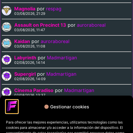
Magnolia
por
respag
03/08/2026, 21:29
Assault on Precinct 13
por
auroraboreal
03/08/2026, 11:47
Kaidan
por
auroraboreal
03/08/2026, 11:08
Labyrinth
por
Madmartigan
02/08/2026, 14:14
Supergirl
por
Madmartigan
02/08/2026, 14:09
Cinema Paradiso
por
Madmartigan
02/08/2026, 13:37
Solarbabies
por
auroraboreal
Gestionar cookies
02/08/2026, 07:40
Para ofrecer las mejores experiencias, utilizamos tecnologías como las
cookies para almacenar y/o acceder a la información del dispositivo. El
Política de privacidad
consentimiento de estas tecnologías nos permitirá procesar datos como