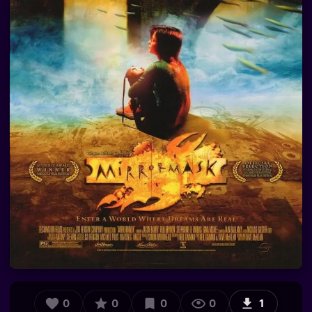
0
0
0
0
1