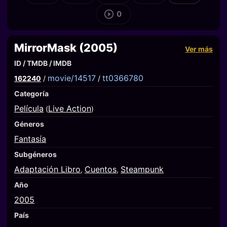
0
MirrorMask (2005)
Ver más
ID / TMDB / IMDB
movie/14517
tt0366780
162240
/
/
Categoría
Película
Live Action
(
)
Géneros
Fantasía
Subgéneros
Adaptación Libro
Cuentos
Steampunk
,
,
Año
2005
País