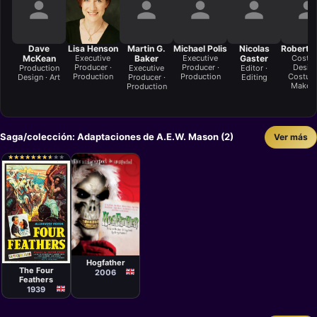
Dave
Lisa Henson
Martin G.
Michael Polis
Nicolas
Robert L
McKean
Executive
Baker
Executive
Gaster
Costu
Producer ·
Producer ·
Design
Production
Executive
Editor ·
Production
Production
Costum
Design · Art
Producer ·
Editing
Make-
Production
Saga/colección: Adaptaciones de A.E.W. Mason (2)
Ver más
★
★
★
★
★
★
★
★
★
★
★
★
★
★
★
★
★
★
★
★
Película
Serie
Zoltan Korda
Hogfather
The Four
2006
Feathers
1939