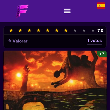
★
★
★
★
★
★
★
★
★
★
★
★
★
★
★
★
★
★
★
★
7,0
1 votos
✎ Valorar
+7