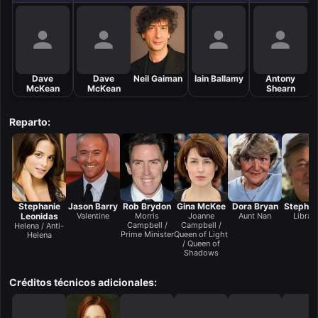
Dave
Dave
Neil Gaiman
Iain Ballamy
Antony
McKean
McKean
Shearn
Reparto:
Stephanie
Jason Barry
Rob Brydon
Gina McKee
Dora Bryan
Stephen
Leonidas
Valentine
Morris
Joanne
Aunt Nan
Librari
Campbell /
Campbell /
Helena / Anti-
Prime Minister
Queen of Light
Helena
/ Queen of
Shadows
Créditos técnicos adicionales: