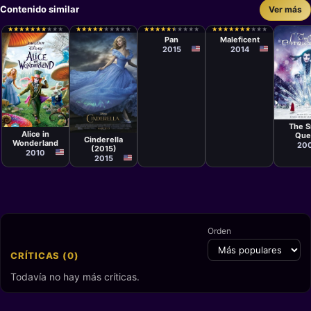
Contenido similar
Ver más
Película
Película
Joe Wright
Robert
★
★
★
★
★
★
★
★
★
★
★
★
★
★
★
★
★
★
★
★
★
★
★
★
★
★
★
★
★
★
★
★
★
★
★
★
★
★
★
★
★
★
★
★
★
★
★
★
★
★
★
★
★
★
★
★
★
★
★
★
★
★
★
★
★
★
★
★
★
★
★
★
★
★
★
★
★
★
★
★
Stromberg
Pan
Maleficent
2015
2014
Películ
Película
Julian
Película
Tim Burton
Kenneth
The 
Branagh
Alice in
Que
Cinderella
Wonderland
20
(2015)
2010
2015
Orden
CRÍTICAS (0)
Todavía no hay más críticas.