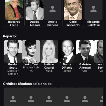
Riccardo
Duccio
Oreste
Carlo
Riccardo
Freda
Tessari
Biancoli
Innocenzi
Pallottini
Reparto:
Gordon
Yoko Tani
Hélène
Dante
Gabriele
Leona
Scott
Princess Lei-
Chanel
DiPaolo
Antonini
Severi
ling
Maciste /
Kiutai
Bayan
Cho
Gara
Samson
Créditos técnicos adicionales: