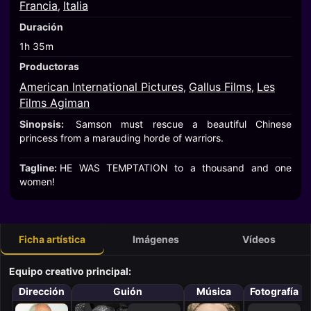
Francia
Italia
,
Duración
1h 35m
Productoras
American International Pictures
Gallus Films
Les
,
,
Films Agiman
Sinopsis:
Samson must rescue a beautiful Chinese
princess from a marauding horde of warriors.
Tagline:
HE WAS TEMPTATION to a thousand and one
women!
Ficha artística
Imágenes
Vídeos
Equipo creativo principal:
Dirección
Guión
Música
Fotografía