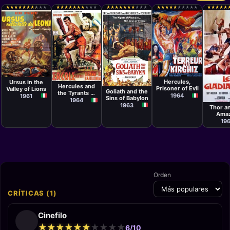
★
★
★
★
★
★
★
★
★
★
★
★
★
★
★
★
★
★
★
★
★
★
★
★
★
★
★
★
★
★
★
★
★
★
★
★
★
★
★
★
★
★
★
★
★
★
★
★
★
★
★
★
★
★
★
★
★
★
★
★
★
★
★
★
★
★
★
★
★
★
★
★
★
★
★
★
★
★
★
★
★
★
★
★
★
★
★
★
★
★
Película
Película
Película
Antonio
Carlo
Película
Domenico
Margheriti
Ludovico
Michele Lupo
Hercules,
Ursus in the
Paolella
Bragaglia
Hercules and
Prisoner of Evil
Valley of Lions
Películ
Goliath and the
the Tyrants of
1964
1961
Antoni
Sins of Babylon
Babylon
1964
Leonvi
1963
Thor a
Ama
Wom
19
Orden
CRÍTICAS (1)
Cinefilo
★
★
★
★
★
★
★
★
★
★
★
★
★
★
★
★
★
★
★
★
6/10