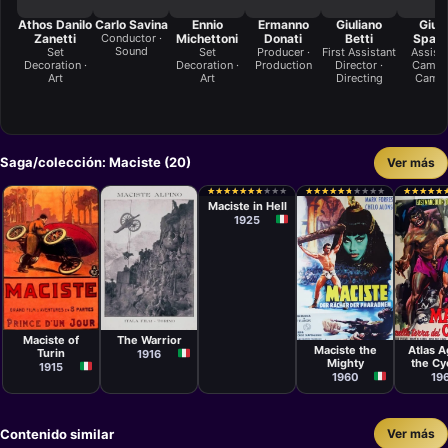
Athos Danilo
Carlo Savina
Ennio
Ermanno
Giuliano
Giuli
Zanetti
Conductor ·
Michettoni
Donati
Betti
Spadi
Sound
Set
Set
Producer ·
First Assistant
Assist
Decoration ·
Decoration ·
Production
Director ·
Camera
Art
Art
Directing
Came
Saga/colección: Maciste (20)
Ver más
Película
Guido
★
★
★
★
★
★
★
★
★
★
★
★
★
★
★
★
★
★
★
★
★
★
★
★
★
★
★
★
★
★
★
★
★
★
★
★
★
★
★
★
★
★
★
★
★
★
★
★
★
★
Brignone
Maciste in Hell
1925
Película
Película
Película
Películ
Luigi Romano
Giovanni
Carlo
Antoni
Borgnetto,
Pastrone
Maciste of
The Warrior
Campogalliani
Leonvi
Vincenzo
Maciste the
Atlas A
Turin
1916
Denizot
Mighty
the Cy
1915
1960
19
Contenido similar
Ver más