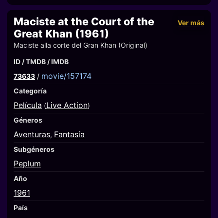
Maciste at the Court of the
Ver más
Great Khan (1961)
Maciste alla corte del Gran Khan (Original)
ID / TMDB / IMDB
movie/157174
73633
/
Categoría
Película
Live Action
(
)
Géneros
Aventuras
Fantasía
,
Subgéneros
Peplum
Año
1961
País