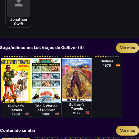
Jonathan
Swift
Saga/colección: Los Viajes de Gulliver (4)
Ver más
Película
Alfonso
★
★
★
★
★
★
★
★
★
★
★
★
★
★
★
★
★
★
★
★
★
★
★
★
★
★
★
★
★
★
★
★
★
★
★
★
★
★
★
★
★
★
★
★
★
★
★
★
★
★
★
★
★
★
★
★
★
★
★
★
★
★
★
★
★
★
★
★
★
★
★
★
★
★
★
★
★
★
★
★
Ungría
Gulliver
1979
Película
Película
Película
Peter R. Hunt
Dave
Jack Sher
Fleischer
Gulliver's
Gulliver's
The 3 Worlds
Travels
Travels
of Gulliver
1977
1939
1960
Contenido similar
Ver más