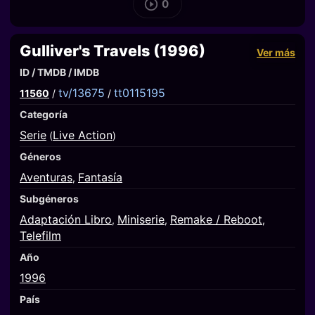
0
Gulliver's Travels (1996)
Ver más
ID / TMDB / IMDB
tv/13675
tt0115195
11560
/
/
Categoría
Serie
Live Action
(
)
Géneros
Aventuras
Fantasía
,
Subgéneros
Adaptación Libro
Miniserie
Remake / Reboot
,
,
,
Telefilm
Año
1996
País