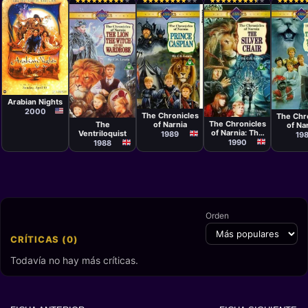
★
★
★
★
★
★
★
★
★
★
★
★
★
★
★
★
★
★
★
★
★
★
★
★
★
★
★
★
★
★
★
★
★
★
★
★
★
★
★
★
★
★
★
★
★
★
★
★
★
★
★
★
★
★
★
★
★
★
★
★
★
★
★
★
★
★
★
★
★
★
Serie
Serie
Serie
Arabian Nights
Serie
Alex Kirby,
Alex K
Serie
Marilyn Fox
Alex Kirby
2000
Benjamin
The Chronicles
The Chr
Leavitt
The Chronicles
The
of Narnia
of Na
of Narnia: The
Ventriloquist
Prince 
1989
19
Silver Chair
1990
& The 
1988
of the
Trea
Orden
CRÍTICAS (0)
Todavía no hay más críticas.