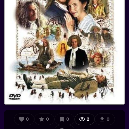
0
0
0
2
0