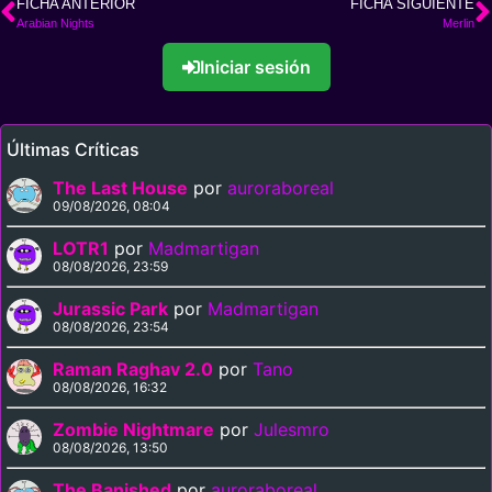
FICHA ANTERIOR
FICHA SIGUIENTE
Arabian Nights
Merlin
Iniciar sesión
Últimas Críticas
The Last House
por
auroraboreal
09/08/2026, 08:04
LOTR1
por
Madmartigan
08/08/2026, 23:59
Jurassic Park
por
Madmartigan
08/08/2026, 23:54
Raman Raghav 2.0
por
Tano
08/08/2026, 16:32
Zombie Nightmare
por
Julesmro
08/08/2026, 13:50
The Banished
por
auroraboreal