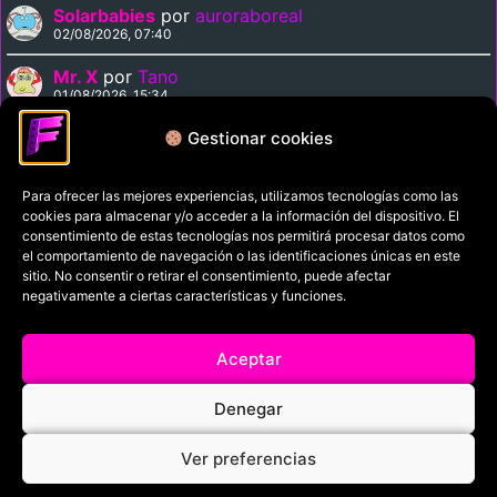
Solarbabies
por
auroraboreal
02/08/2026, 07:40
Mr. X
por
Tano
01/08/2026, 15:34
Medusa Against the Son of Hercules
por
Tano
Gestionar cookies
01/08/2026, 15:15
Para ofrecer las mejores experiencias, utilizamos tecnologías como las
cookies para almacenar y/o acceder a la información del dispositivo. El
Política de privacidad
consentimiento de estas tecnologías nos permitirá procesar datos como
el comportamiento de navegación o las identificaciones únicas en este
Términos y condiciones
sitio. No consentir o retirar el consentimiento, puede afectar
Política de cookies
negativamente a ciertas características y funciones.
Aviso Legal
Aceptar
Filmaniak (2026)
Denegar
© All rights reserved
Ver preferencias
RRSS