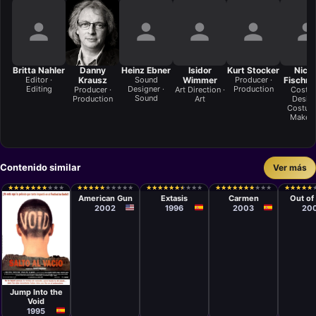
Britta Nahler
Danny
Heinz Ebner
Isidor
Kurt Stocker
Nicol
Editor ·
Krausz
Sound
Wimmer
Producer ·
Fischmü
Editing
Designer ·
Production
Producer ·
Art Direction ·
Costu
Sound
Production
Art
Design
Costum
Make-
Contenido similar
Ver más
Película
Película
Película
Películ
Alan Jacobs
Mariano
Vicente
Carl Fr
★
★
★
★
★
★
★
★
★
★
★
★
★
★
★
★
★
★
★
★
★
★
★
★
★
★
★
★
★
★
★
★
★
★
★
★
★
★
★
★
★
★
★
★
★
★
★
★
★
★
★
★
★
★
★
★
★
★
★
★
★
★
★
★
★
★
★
★
★
★
★
★
★
★
★
★
★
★
★
★
★
★
★
★
★
★
★
★
★
★
Barroso
Aranda
American Gun
Extasis
Carmen
Out of
2002
1996
2003
20
Película
Daniel
Calparsoro
Jump Into the
Void
1995