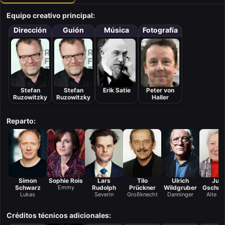
Equipo creativo principal:
Dirección
Guión
Música
Fotografía
Stefan
Stefan
Erik Satie
Peter von
Ruzowitzky
Ruzowitzky
Haller
Reparto:
Simon
Sophie Rois
Lars
Tilo
Ulrich
Juli
Schwarz
Emmy
Rudolph
Prückner
Wildgruber
Gschnit
Lukas
Severin
Großknecht
Danninger
Alte N
Créditos técnicos adicionales: