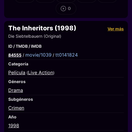
0
The Inheritors (1998)
Ver más
Die Siebtelbauern (Original)
ID / TMDB / IMDB
movie/1039
tt0141824
84555
/
/
Categoría
Película
Live Action
(
)
Géneros
Drama
Subgéneros
Crimen
Año
1998