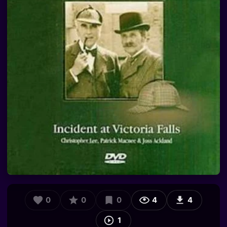
0
0
0
4
4
1