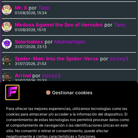
Mr. X
por
Tano
01/08/2026, 15:34
Medusa Against the Son of Hercules
por
Tano
01/08/2026, 15:15
Solarbabies
por
Madmartigan
31/07/2026, 23:13
Spider-Man: Into the Spider-Verse
por
zicoxy3
31/07/2026, 21:53
Arrival
por
zicoxy3
31/07/2026, 21:33
Arrival
por
Chiguaka
Gestionar cookies
31/07/2026, 20:41
Para ofrecer las mejores experiencias, utilizamos tecnologías como las
cookies para almacenar y/o acceder a la información del dispositivo. El
Política de privacidad
consentimiento de estas tecnologías nos permitirá procesar datos como
el comportamiento de navegación o las identificaciones únicas en este
Términos y condiciones
sitio. No consentir o retirar el consentimiento, puede afectar
Política de cookies
negativamente a ciertas características y funciones.