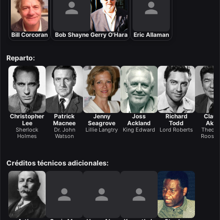
Bill Corcoran
Bob Shayne
Gerry O'Hara
Eric Allaman
Reparto:
Christopher
Patrick
Jenny
Joss
Richard
Clau
Lee
Macnee
Seagrove
Ackland
Todd
Akin
Sherlock
Dr. John
Lillie Langtry
King Edward
Lord Roberts
Theodo
Holmes
Watson
Roosev
Créditos técnicos adicionales: