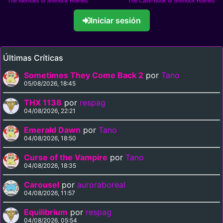
The Memoirs of Sherlock Holmes
The Case-Book of Sherlock Holmes
Iniciar sesión
Últimas Críticas
Sometimes They Come Back 2
por
Tano
05/08/2026, 18:45
THX 1138
por
respag
04/08/2026, 22:21
Emerald Dawn
por
Tano
04/08/2026, 18:50
Curse of the Vampire
por
Tano
04/08/2026, 18:35
Carousel
por
auroraboreal
04/08/2026, 11:57
Equilibrium
por
respag
04/08/2026, 05:54