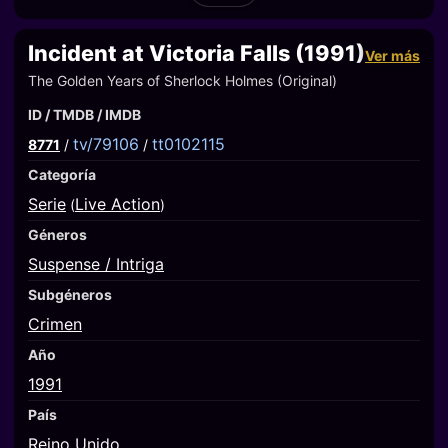
Incident at Victoria Falls (1991)
Ver más
The Golden Years of Sherlock Holmes (Original)
ID / TMDB / IMDB
tv/79106
tt0102115
8771
/
/
Categoría
Serie
Live Action
(
)
Géneros
Suspense / Intriga
Subgéneros
Crimen
Año
1991
País
Reino Unido