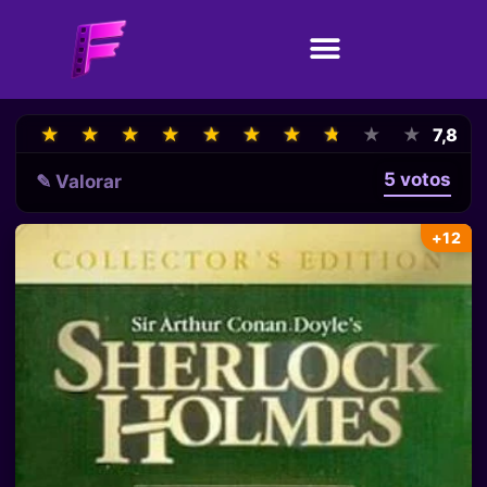
★
★
★
★
★
★
★
★
★
★
★
★
★
★
★
★
★
★
★
★
7,8
5 votos
✎ Valorar
+12