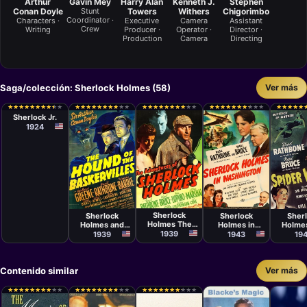
Arthur
Gavin Mey
Harry Alan
Kenneth J.
Stephen
Conan Doyle
Stunt
Towers
Withers
Chigorimbo
Coordinator ·
Characters ·
Executive
Camera
Assistant
Crew
Writing
Producer ·
Operator ·
Director ·
Production
Camera
Directing
Saga/colección: Sherlock Holmes (58)
Ver más
Película
Buster Keaton
★
★
★
★
★
★
★
★
★
★
★
★
★
★
★
★
★
★
★
★
★
★
★
★
★
★
★
★
★
★
★
★
★
★
★
★
★
★
★
★
★
★
★
★
★
★
★
★
★
★
★
★
★
★
★
★
★
★
★
★
★
★
★
★
★
★
★
★
★
★
★
★
★
★
★
★
★
★
★
★
★
★
★
★
★
★
★
★
★
★
Sherlock Jr.
1924
Película
Película
Película
Películ
Alfred L.
Sidney
Roy William
Roy Wi
Werker
Lanfield
Neill
Neill
Sherlock
Sherlock
Sherlock
Sher
Holmes The
Holmes and
Holmes in
Holme
Adventures of
1939
the Hound of
Washington
the S
1939
1943
19
Sherlock
the
Wom
Holmes
Baskervilles
Contenido similar
Ver más
★
★
★
★
★
★
★
★
★
★
★
★
★
★
★
★
★
★
★
★
★
★
★
★
★
★
★
★
★
★
★
★
★
★
★
★
★
★
★
★
★
★
★
★
★
★
★
★
★
★
★
★
★
★
★
★
★
★
★
★