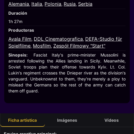
Alemania
Italia
Polonia
Rusia
Serbia
,
,
,
,
Duración
1h 27m
Productoras
Avala Film
DDL Cinematografica
DEFA-Studio für
,
,
Spielfilme
Mosfilm
Zespół Filmowy "Start"
,
,
Sinopsis:
Fascist Italy's prime-minister Mussolini is
arrested following the Allies landing in Sicily. Meanwhile,
Soviet troops plan their offense towards Kyiv. Lt. Col.
Lukin's regiment crosses the Dnieper river as the division's
vanguard. Unbeknownst to them, they're merely a ploy to
mislead the Germans so the rest of the army can catch
them off guard.
Ficha artística
Imágenes
Vídeos
Equipo creativo principal: