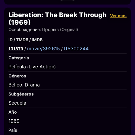
Liberation: The Break Through
Ver más
(1969)
Освобождение: Прорыв (Original)
ID / TMDB / IMDB
movie/392615
tt5300244
131879
/
/
Categoría
Película
Live Action
(
)
Géneros
Bélico
Drama
,
Subgéneros
Secuela
Año
1969
País