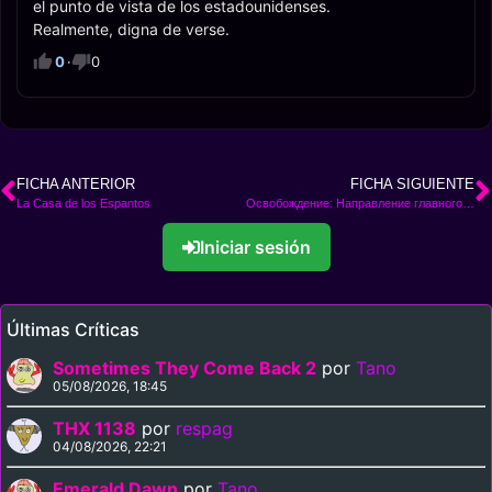
el punto de vista de los estadounidenses.
Realmente, digna de verse.
0
·
0
FICHA ANTERIOR
FICHA SIGUIENTE
La Casa de los Espantos
Освобождение: Направление главного удара
Iniciar sesión
Últimas Críticas
Sometimes They Come Back 2
por
Tano
05/08/2026, 18:45
THX 1138
por
respag
04/08/2026, 22:21
Emerald Dawn
por
Tano