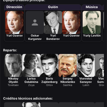
Dirección
Guión
Música
F
Yuri Ozerov
Oskar
Yuri
Yuri Ozerov
Yuriy Levitin
Kurganov
Bondarev
S
Reparto:
Nikolay
Larisa
Boris
Sergey
Vsevolod
Vladim
Olyalin
Golubkina
Zajdenberg
Nikonenko
Sanayev
Samoy
Tsvetaev
Zoya
Orlov
Sashka
Lukin
Grom
Créditos técnicos adicionales: