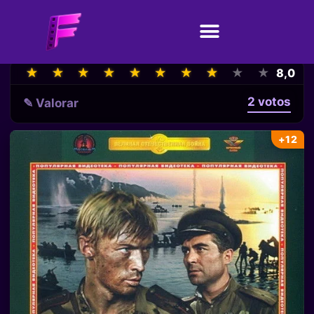
★
★
★
★
★
★
★
★
★
★
★
★
★
★
★
★
★
★
★
★
8,0
2 votos
✎ Valorar
+12