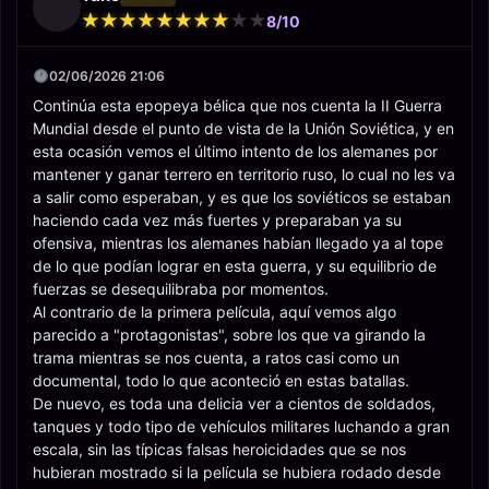
★
★
★
★
★
★
★
★
★
★
★
★
★
★
★
★
★
★
★
★
8/10
02/06/2026 21:06
Continúa esta epopeya bélica que nos cuenta la II Guerra
Mundial desde el punto de vista de la Unión Soviética, y en
esta ocasión vemos el último intento de los alemanes por
mantener y ganar terrero en territorio ruso, lo cual no les va
a salir como esperaban, y es que los soviéticos se estaban
haciendo cada vez más fuertes y preparaban ya su
ofensiva, mientras los alemanes habían llegado ya al tope
de lo que podían lograr en esta guerra, y su equilibrio de
fuerzas se desequilibraba por momentos.
Al contrario de la primera película, aquí vemos algo
parecido a "protagonistas", sobre los que va girando la
trama mientras se nos cuenta, a ratos casi como un
documental, todo lo que aconteció en estas batallas.
De nuevo, es toda una delicia ver a cientos de soldados,
tanques y todo tipo de vehículos militares luchando a gran
escala, sin las típicas falsas heroicidades que se nos
hubieran mostrado si la película se hubiera rodado desde