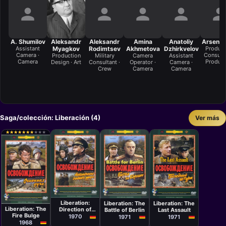
A. Shumilov
Aleksandr
Aleksandr
Amina
Anatoliy
Arsen Di
Assistant
Myagkov
Rodimtsev
Akhmetova
Dzhirkvelov
Product
Camera ·
Consulta
Production
Military
Camera
Assistant
Camera
Product
Design · Art
Consultant ·
Operator ·
Camera ·
Crew
Camera
Camera
Saga/colección: Liberación (4)
Ver más
★
★
★
★
★
★
★
★
★
★
★
★
★
★
★
★
★
★
★
★
Película
Película
Película
Película
Yuri Ozerov
Yuri Ozerov
Yuri Ozerov
Yuri Ozerov
Liberation:
Liberation: The
Liberation: The
Liberation: The
Direction of
Battle of Berlin
Last Assault
Fire Bulge
the Main Blow
1970
1971
1971
1968