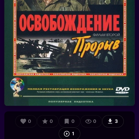
0
0
0
0
3
1