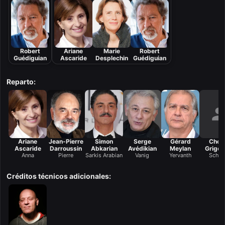
Robert
Ariane
Marie
Robert
Guédiguian
Ascaride
Desplechin
Guédiguian
Reparto:
Ariane
Jean-Pierre
Simon
Serge
Gérard
Chori
Ascaride
Darroussin
Abkarian
Avédikian
Meylan
Grigor
Anna
Pierre
Sarkis Arabian
Vanig
Yervanth
Schak
Créditos técnicos adicionales: