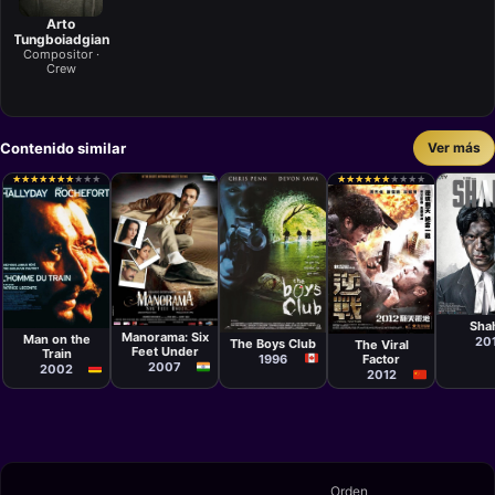
Arto
Tungboiadgian
Compositor ·
Crew
Contenido similar
Ver más
★
★
★
★
★
★
★
★
★
★
★
★
★
★
★
★
★
★
★
★
★
★
★
★
★
★
★
★
★
★
★
★
★
★
★
★
★
★
★
★
Películ
Película
Película
Hansa
Película
Película
Navdeep
Patrice
John Fawcett
Dante Lam
Sha
Singh
Leconte
Chiu-yin
Manorama: Six
Man on the
20
The Boys Club
The Viral
Feet Under
Train
1996
Factor
2007
2002
2012
Orden