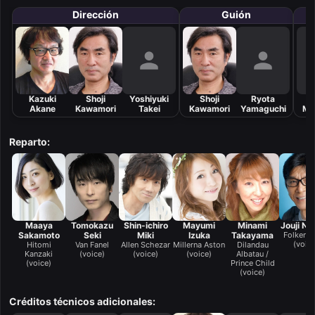
Dirección
Guión
Kazuki
Shoji
Yoshiyuki
Shoji
Ryota
H
Akane
Kawamori
Takei
Kawamori
Yamaguchi
Mi
Reparto:
Maaya
Tomokazu
Shin-ichiro
Mayumi
Minami
Jouji Na
Sakamoto
Seki
Miki
Izuka
Takayama
Folken F
(voice
Hitomi
Van Fanel
Allen Schezar
Millerna Aston
Dilandau
Kanzaki
(voice)
(voice)
(voice)
Albatau /
(voice)
Prince Child
(voice)
Créditos técnicos adicionales: