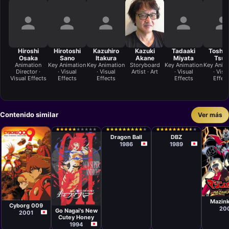
Hiroshi
Hirotoshi
Kazuhiro
Kazuki
Tadaaki
Toshiy
Osaka
Sano
Itakura
Akane
Miyata
Tsur
Animation
Key Animation
Key Animation
Storyboard
Key Animation
Key Anim
Director ·
· Visual
· Visual
Artist · Art
· Visual
· Visu
Visual Effects
Effects
Effects
Effects
Effec
Contenido similar
Ver más
Serie
Serie
Kazuhisa
Daisuke
★
★
★
★
★
★
★
★
★
★
★
★
★
★
★
★
★
★
★
★
★
★
★
★
★
★
★
★
★
★
★
★
★
★
★
★
★
★
★
★
★
★
★
★
★
★
★
★
★
★
★
★
★
★
★
★
★
★
★
★
Takenouchi,
Nishio,
Dragon Ball
DBZ
Daisuke
Shigeyasu
1986
1989
Nishio,
Yamauchi,
Minoru
Yoshihiro
Okazaki,
Ueda, Mitsuo
Yoshihiro
Hashimoto,
Ueda, Mitsuo
Kazuhito
Hashimoto,
Kikuchi,
Osamu Kasai
Junichi Fujise,
Minoru
Serie
Okazaki,
Serie
Masah
Masahiro
Serie
Jun Kawagoe
Murat
Hosoda,
Yasuchika
Mazink
Cyborg 009
Osamu Kasai,
Nagaoka
20
Go Nagai's New
Kazuhisa
2001
Cutey Honey
Takenouchi
1994