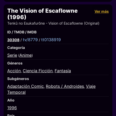
The Vision of Escaflowne
Ver más
(1996)
Tenkû no Esukafurône - Vision of Escaflowne (Original)
ID / TMDB / IMDB
tv/8779
tt0138919
30308
/
/
Categoría
Serie
Anime
(
)
Géneros
Acción
Ciencia Ficción
Fantasía
,
,
Subgéneros
Adaptación Comic
Robots / Androides
Viaje
,
,
Temporal
Año
1996
País