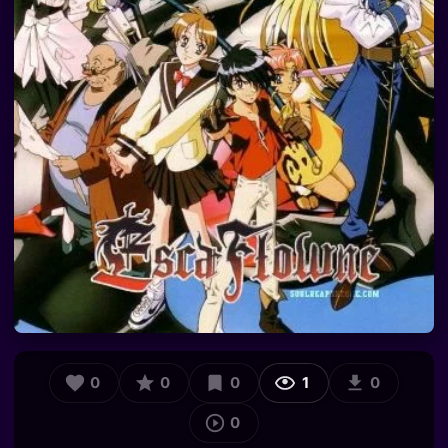
0
0
0
1
0
0