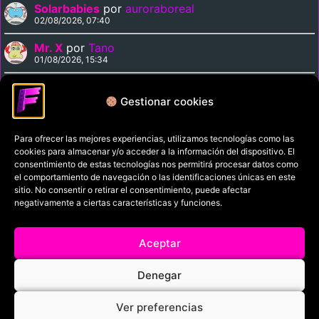
Solarbabies
por
auroraboreal
02/08/2026, 07:40
Mr. X
por
Tano
01/08/2026, 15:34
Medusa Against the Son of Hercules
por
Tano
01/08/2026, 15:15
Gestionar cookies
Para ofrecer las mejores experiencias, utilizamos tecnologías como las
Política de privacidad
cookies para almacenar y/o acceder a la información del dispositivo. El
Términos y condiciones
consentimiento de estas tecnologías nos permitirá procesar datos como
el comportamiento de navegación o las identificaciones únicas en este
Política de cookies
sitio. No consentir o retirar el consentimiento, puede afectar
negativamente a ciertas características y funciones.
Aviso Legal
Filmaniak (2026)
Aceptar
© All rights reserved
Denegar
RRSS
Ver preferencias