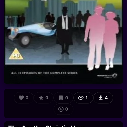
0
0
0
1
4
0