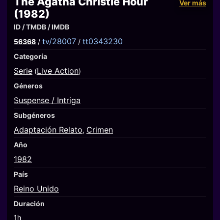
The Agatha Christie Hour
Ver más
(1982)
ID / TMDB / IMDB
tv/28007
tt0343230
56368
/
/
Categoría
Serie
Live Action
(
)
Géneros
Suspense / Intriga
Subgéneros
Adaptación Relato
Crimen
,
Año
1982
País
Reino Unido
Duración
1h