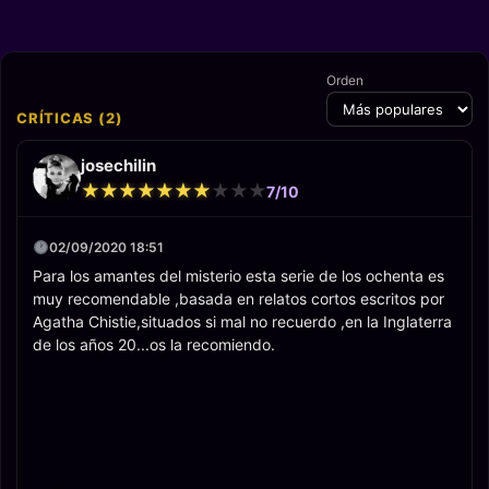
Pearce,
Jay
Annett
Richard
Chandrasekhar,
Spence
Claire Scanlon
Orden
CRÍTICAS (2)
josechilin
★
★
★
★
★
★
★
★
★
★
★
★
★
★
★
★
★
★
★
★
7/10
02/09/2020 18:51
Para los amantes del misterio esta serie de los ochenta es
muy recomendable ,basada en relatos cortos escritos por
Agatha Chistie,situados si mal no recuerdo ,en la Inglaterra
de los años 20...os la recomiendo.