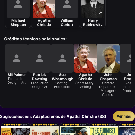
Michael
Agatha
William
Harry
Simpson
Christie
Corlett
Rabinowitz
Créditos técnicos adicionales:
Bill Palmer
Patrick
Sue
Agatha
John
Joh
Production
Downing
Whatmough
Christie
Chapman
Frank
Design · Art
Production
Casting ·
Short Story ·
Camera
Execut
Design · Art
Production
Writing
Department
Produce
Manager ·
Product
Camera
Saga/colección: Adaptaciones de Agatha Christie (38)
Ver más
★
★
★
★
★
★
★
★
★
★
★
★
★
★
★
★
★
★
★
★
★
★
★
★
★
★
★
★
★
★
★
★
★
★
★
★
★
★
★
★
★
★
★
★
★
★
★
★
★
★
★
★
★
★
★
★
★
★
★
★
★
★
★
★
★
★
★
★
★
★
★
★
★
★
★
★
★
★
★
★
★
★
★
★
★
★
★
★
★
★