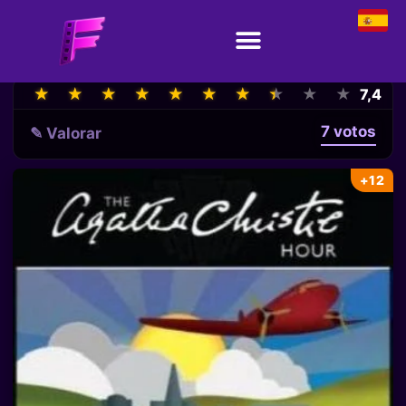
★
★
★
★
★
★
★
★
★
★
★
★
★
★
★
★
★
★
★
★
7,4
7 votos
✎ Valorar
+12