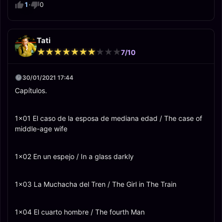
1
·
0
Tati
★
★
★
★
★
★
★
★
★
★
★
★
★
★
★
★
★
★
★
★
7/10
30/01/2021 17:44
Capítulos.
1x01 El caso de la esposa de mediana edad / The case of
middle-age wife
1x02 En un espejo / In a glass darkly
1x03 La Muchacha del Tren / The Girl in The Train
1x04 El cuarto hombre / The fourth Man