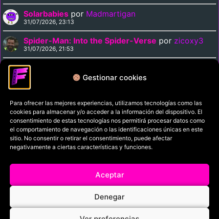
Solarbabies
por
Madmartigan
31/07/2026, 23:13
Spider-Man: Into the Spider-Verse
por
zicoxy3
31/07/2026, 21:53
Arrival
por
zicoxy3
31/07/2026, 21:33
Gestionar cookies
Para ofrecer las mejores experiencias, utilizamos tecnologías como las
Política de privacidad
cookies para almacenar y/o acceder a la información del dispositivo. El
Términos y condiciones
consentimiento de estas tecnologías nos permitirá procesar datos como
el comportamiento de navegación o las identificaciones únicas en este
Política de cookies
sitio. No consentir o retirar el consentimiento, puede afectar
negativamente a ciertas características y funciones.
Aviso Legal
Filmaniak (2026)
Aceptar
© All rights reserved
Denegar
RRSS
Ver preferencias