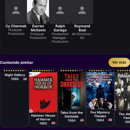
Cy Chermak
Darren
Ralph
Raymond
Producer ·
McGavin
Sariego
Beal
Production
Producer ·
Production
Art Direction ·
Production
Manager ·
Art
Production
Contenido similar
Ver más
Serie
Jeannot
★
★
★
★
★
★
★
★
★
★
★
★
★
★
★
★
★
★
★
★
★
★
★
★
★
★
★
★
★
★
★
★
★
★
★
★
★
★
★
★
★
★
★
★
★
★
★
★
★
★
★
★
★
★
★
★
★
★
★
★
★
★
★
★
★
★
★
★
★
★
★
★
★
★
★
★
★
★
★
★
★
★
★
★
★
★
★
★
★
★
Szwarc, Jeff
Night Gallery
Corey, Jerrold
1969
Freedman,
John
Badham, Jack
Laird, John
Meredyth
Lucas, John
Astin, Gene R.
Kearney
Serie
Serie
Serie
Serie
Val Guest,
Frank De
Sidney
John Hough,
Peter Sasdy
Palma, John
Lanfiel
Fox Mystery
Tales from the
Peter Sasdy
Harrison,
The A
Sidney
Hammer House
Theater
Darkside
John Strysik,
Fam
Salkow
of Horror
Theodore
1984
1984
Hopper
19
Gershuny,
1980
Yarbr
Gerald Cotts,
Michael