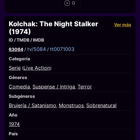
0
Kolchak: The Night Stalker
Ver más
(1974)
ID / TMDB / IMDB
tv/5084
tt0071003
63064
/
/
Categoría
Serie
Live Action
(
)
Géneros
Comedia
Suspense / Intriga
Terror
,
,
Subgéneros
Brujería / Satanismo
Monstruos
Sobrenatural
,
,
Año
1974
País