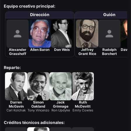
Equipo creativo principal:
Dirección
Guión
Alexander
Allen Baron
Don Weis
Jeffrey
Rudolph
David
Grasshoff
Grant Rice
Borchert
Reparto:
Darren
Simon
Jack
Ruth
McGavin
Oakland
Grinnage
McDevitt
Carl Kolchak
Tony Vincenzo
Ron Updyke
Emily Cowles
Créditos técnicos adicionales: