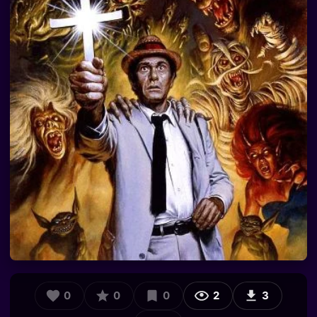
0
0
0
2
3