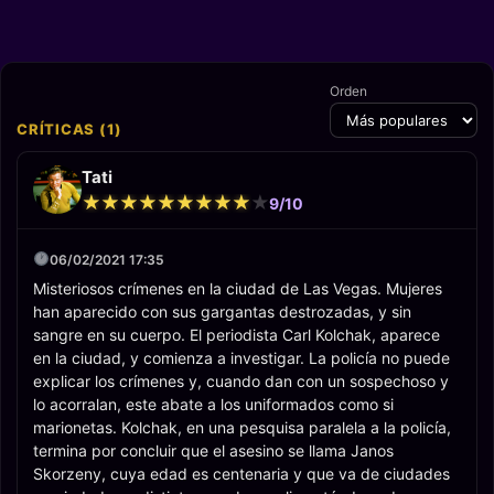
Gornick, Bill
Travis,
Armand
Mastroianni,
Warner
Shook, Timna
Ranon,
Orden
Richard
Friedman,
John Lewis,
CRÍTICAS (1)
Tom Savini
Tati
★
★
★
★
★
★
★
★
★
★
★
★
★
★
★
★
★
★
★
★
9/10
06/02/2021 17:35
Misteriosos crímenes en la ciudad de Las Vegas. Mujeres
han aparecido con sus gargantas destrozadas, y sin
sangre en su cuerpo. El periodista Carl Kolchak, aparece
en la ciudad, y comienza a investigar. La policía no puede
explicar los crímenes y, cuando dan con un sospechoso y
lo acorralan, este abate a los uniformados como si
marionetas. Kolchak, en una pesquisa paralela a la policía,
termina por concluir que el asesino se llama Janos
Skorzeny, cuya edad es centenaria y que va de ciudades