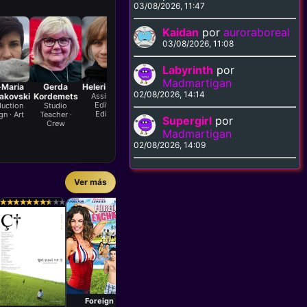
03/08/2026, 11:47
Kaidan
por
auroraboreal
03/08/2026, 11:08
Labyrinth
por
Madmartigan
-Maria
Gerda
Heleri Saarik
Henri Pukk
Horret Kuus
Indrek Laas
Jaa
02/08/2026, 14:14
akovski
Kordemets
Assistant
Vocals · Sound
Sound
Driver · Crew
Editor ·
uction
Studio
As
Editing
n · Art
Teacher ·
E
Supergirl
por
Crew
E
Madmartigan
02/08/2026, 14:09
Ver más
Película
Película
Películ
Paul Weitz
David Nutter
Steve 
★
★
★
★
★
★
★
★
★
★
★
★
★
★
★
★
★
★
★
★
★
★
★
★
★
★
★
★
★
★
★
★
★
★
★
★
★
★
★
★
★
★
★
★
★
★
★
★
★
★
★
★
★
★
★
★
★
★
★
★
★
★
★
★
★
★
★
★
★
★
American Pie
Disturbing
American
Behavior
1999
200
1998
Película
Danny Roth
Película
Shunji Iwai
Foreign