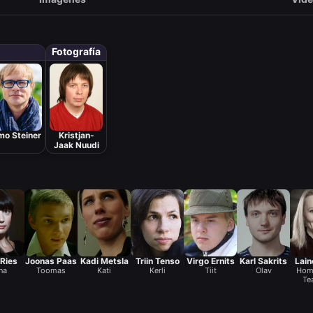
Fotografía
mo Steiner
Kristjan-
Jaak Nuudi
 Ries
Joonas Paas
Kadi Metsla
Triin Tenso
Virgo Ernits
Karl Sakrits
Lain
na
Toomas
Kati
Kerli
Tiit
Olav
Hom
Te