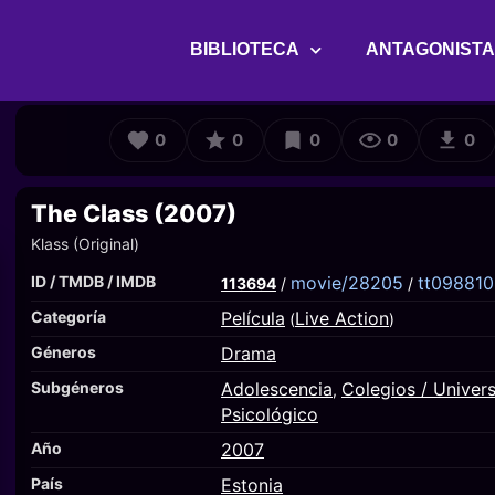
BIBLIOTECA
ANTAGONIST
0
0
0
0
0
The Class (2007)
Klass (Original)
ID / TMDB / IMDB
movie/28205
tt09881
113694
/
/
Categoría
Película
Live Action
(
)
Géneros
Drama
Subgéneros
Adolescencia
Colegios / Univer
,
Psicológico
Año
2007
País
Estonia