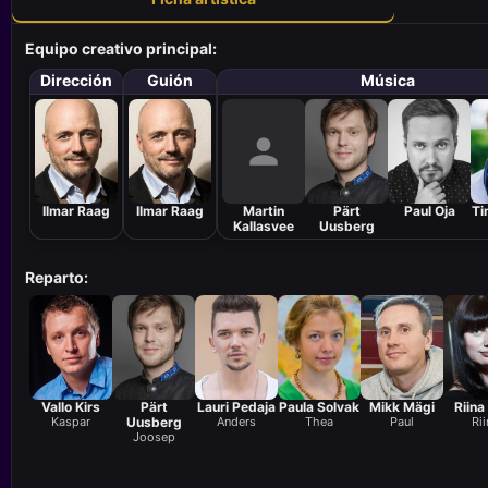
Equipo creativo principal:
Dirección
Guión
Música
Ilmar Raag
Ilmar Raag
Martin
Pärt
Paul Oja
Ti
Kallasvee
Uusberg
Reparto:
Vallo Kirs
Pärt
Lauri Pedaja
Paula Solvak
Mikk Mägi
Riina
Kaspar
Uusberg
Anders
Thea
Paul
Rii
Joosep