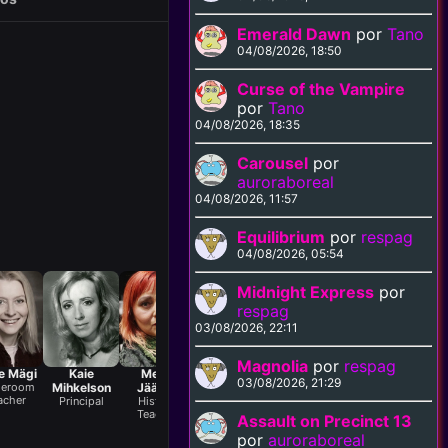
Emerald Dawn
por
Tano
04/08/2026, 18:50
Curse of the Vampire
por
Tano
04/08/2026, 18:35
Carousel
por
auroraboreal
04/08/2026, 11:57
Equilibrium
por
respag
04/08/2026, 05:54
Midnight Express
por
respag
03/08/2026, 22:11
Magnolia
por
respag
e Mägi
Kaie
Merle
Marje
Kaspar
Leila Säälik
M
03/08/2026, 21:29
eroom
Mihkelson
Jääger
Metsur
Kaljas
Kaspar's
P
acher
Grandmother
Principal
History
Literature
P.E. Teacher
J
Teacher
Teacher
Assault on Precinct 13
por
auroraboreal