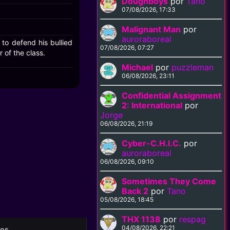
Doughboys
por
Tano
07/08/2026, 17:33
Malignant Man
por
auroraboreal
to defend his bullied
07/08/2026, 07:27
 of the class.
Michael
por
puzzleman
06/08/2026, 23:11
Confidential Assignment
2: International
por
Jorge
06/08/2026, 21:19
Cyber-C.H.I.C.
por
auroraboreal
06/08/2026, 09:10
Sometimes They Come
Back 2
por
Tano
05/08/2026, 18:45
THX 1138
por
respag
04/08/2026, 22:21
eos