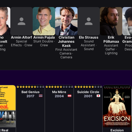
no
Armin Altorf
Armin Pajula
Christian
Elo Strauss
Erik
Eva
svelt
Special
Stunt Double ·
Johannes
Sound
Põllumaa
Gram
Effects · Crew
Crew
Assistant ·
er ·
Kask
Assistant
Prod
Sound
ting
Gaffer ·
Desig
First Assistant
Lighting
Camera ·
Camera
Película
Película
Película
Nattawut
Christophe
Sion Sono
★
★
★
★
★
★
★
★
★
★
★
★
★
★
★
★
★
★
★
★
★
★
★
★
★
★
★
★
★
★
★
★
★
★
★
★
★
★
★
★
★
★
★
★
★
★
★
★
★
★
★
★
★
★
★
★
★
★
★
★
Poonpiriya
Honoré
Bad Genius
Ma Mère
Suicide Circle
2017
2004
2001
ula
Película
n Shore
Richard Bates
Jr.
 Real
Excision