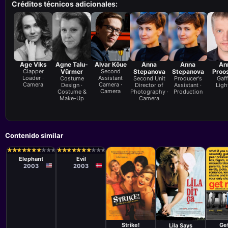
Créditos técnicos adicionales:
Age Viks
Agne Talu-
Alvar Kõue
Anna
Anna
An
Clapper
Vürmer
Second
Stepanova
Stepanova
Proo
Loader ·
Assistant
Costume
Second Unit
Producer's
Gaff
Camera
Camera ·
Design ·
Director of
Assistant ·
Ligh
Camera
Costume &
Photography ·
Production
Make-Up
Camera
Contenido similar
Película
Película
Gus Van Sant
Mikael
★
★
★
★
★
★
★
★
★
★
★
★
★
★
★
★
★
★
★
★
★
★
★
★
★
★
★
★
★
★
★
★
★
★
★
★
★
★
★
★
Håfström
Elephant
Evil
2003
2003
Película
Pelíc
Película
Sarah
Simo
Ziad Doueiri
Kernochan
Strike!
Get
Lila Says