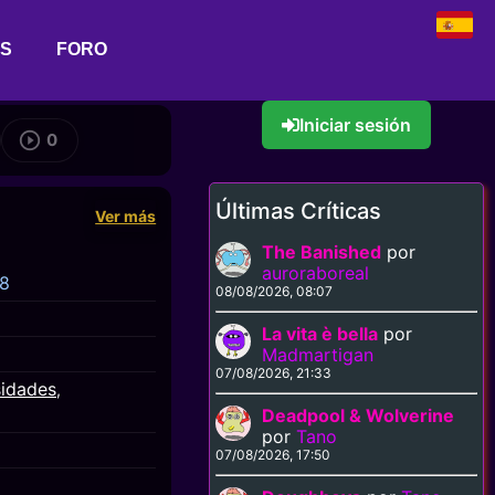
AS
FORO
Iniciar sesión
0
Últimas Críticas
Ver más
The Banished
por
auroraboreal
08
08/08/2026, 08:07
La vita è bella
por
Madmartigan
07/08/2026, 21:33
sidades
,
Deadpool & Wolverine
por
Tano
07/08/2026, 17:50