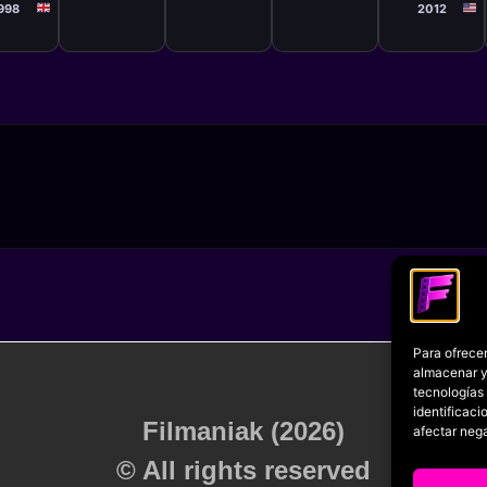
998
2012
Para ofrecer
almacenar y/
tecnologías
identificaci
Filmaniak (2026)
afectar nega
© All rights reserved