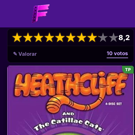
★
★
★
★
★
★
★
★
★
★
★
★
★
★
★
★
★
★
★
★
8,2
10 votos
✎ Valorar
TP