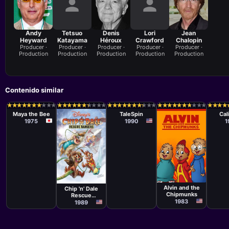
Andy
Tetsuo
Denis
Lori
Jean
Heyward
Katayama
Héroux
Crawford
Chalopin
Producer ·
Producer ·
Producer ·
Producer ·
Producer ·
Production
Production
Production
Production
Production
Contenido similar
Serie
Seri
Serie
Jamie
Masa
★
★
★
★
★
★
★
★
★
★
★
★
★
★
★
★
★
★
★
★
★
★
★
★
★
★
★
★
★
★
★
★
★
★
★
★
★
★
★
★
★
★
★
★
★
★
★
★
★
★
★
★
★
★
★
★
★
★
★
★
★
★
★
★
★
★
★
★
★
★
★
★
★
★
★
★
★
★
★
★
★
★
★
★
★
★
★
★
Mitchell,
Koji
Maya the Bee
TaleSpin
Cal
Robert Taylor,
1975
1990
1
Larry Latham,
Ed Ghertner,
James T.
Walker
Serie
Serie
John Kimball,
Bob Zamboni,
Alvin and the
Chip 'n' Dale
Rick Leon,
Chipmunks
Rescue
Jamie
Mitchell
1983
Rangers
1989