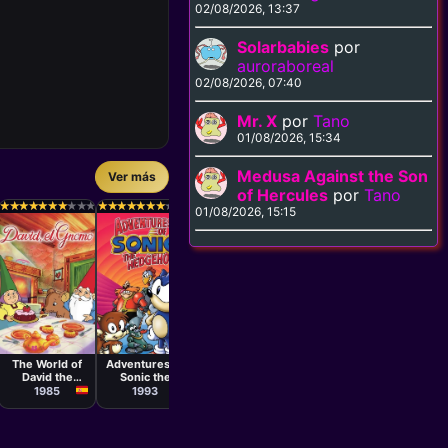
02/08/2026, 13:37
Solarbabies
por
auroraboreal
02/08/2026, 07:40
Mr. X
por
Tano
01/08/2026, 15:34
Medusa Against the Son
Ver más
Serie
Serie
of Hercules
por
Tano
Serie
Alan Zaslove,
Hiroshi
★
★
★
★
★
★
★
★
★
★
★
★
★
★
★
★
★
★
★
★
★
★
★
★
★
★
★
★
★
★
★
★
★
★
★
★
★
★
★
★
★
★
★
★
★
★
★
★
★
★
★
★
★
★
★
★
★
★
★
★
★
★
★
★
★
★
★
★
★
★
★
★
★
★
★
★
★
★
★
★
★
★
★
★
★
★
★
★
★
★
01/08/2026, 15:15
Steve Clark,
Disney's
Delfy and His
Alfred J
Terence
DuckTales
Friends
198
Harrison,
David Block,
1987
1992
James T.
Walker
Serie
Serie
Kent
Butterworth
The World of
Adventures of
David the
Sonic the
Gnome
Hedgehog
1985
1993