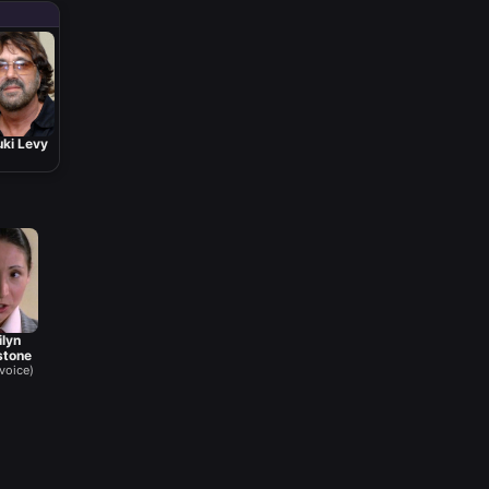
ki Levy
ilyn
stone
voice)