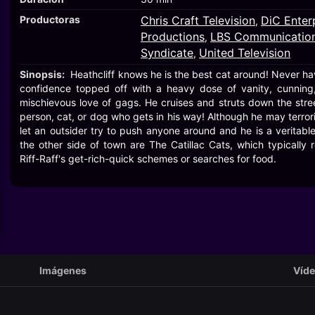
Productoras
Chris Craft Television
DiC Enter
,
Productions
LBS Communicatio
,
Syndicate
United Television
,
Sinopsis:
Heathcliff knows he is the best cat around! Never ha
confidence topped off with a heavy dose of vanity, cunning,
mischievous love of gags. He cruises and struts down the str
person, cat, or dog who gets in his way! Although he may terro
let an outsider try to push anyone around and he is a veritabl
the other side of town are The Catillac Cats, which typically 
Riff-Raff's get-rich-quick schemes or searches for food.
Imágenes
Víd