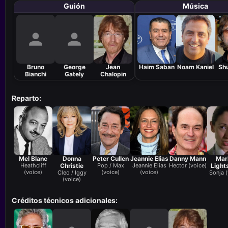
Guión
Música
Bruno
George
Jean
Haim Saban
Noam Kaniel
Shu
Bianchi
Gately
Chalopin
Reparto:
Mel Blanc
Donna
Peter Cullen
Jeannie Elias
Danny Mann
Mar
Heathcliff
Christie
Pop / Max
Jeannie Elias
Hector (voice)
Light
(voice)
(voice)
(voice)
Cleo / Iggy
Sonja (
(voice)
Créditos técnicos adicionales: