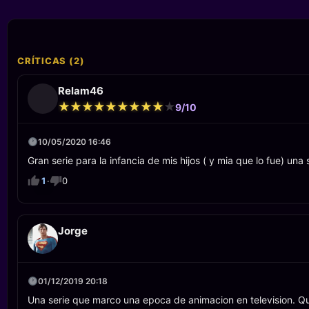
CRÍTICAS (2)
Relam46
★
★
★
★
★
★
★
★
★
★
★
★
★
★
★
★
★
★
★
★
9/10
10/05/2020 16:46
Gran serie para la infancia de mis hijos ( y mia que lo fue) u
1
·
0
Jorge
01/12/2019 20:18
Una serie que marco una epoca de animacion en television. Qui