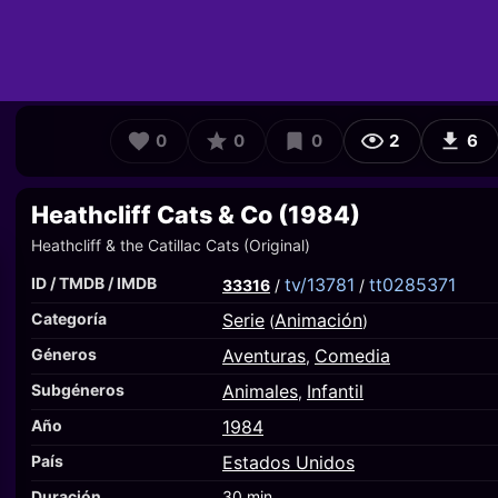
0
0
0
2
6
Heathcliff Cats & Co (1984)
Heathcliff & the Catillac Cats (Original)
ID / TMDB / IMDB
tv/13781
tt0285371
33316
/
/
Categoría
Serie
Animación
(
)
Géneros
Aventuras
Comedia
,
Subgéneros
Animales
Infantil
,
Año
1984
País
Estados Unidos
Duración
30 min