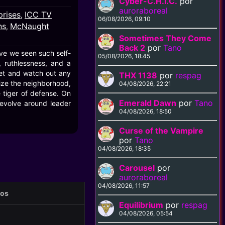
Cyber-C.H.I.C.
por
auroraboreal
prises
ICC TV
,
06/08/2026, 09:10
ns
McNaught
,
Sometimes They Come
Back 2
por
Tano
ve we seen such self-
05/08/2026, 18:45
 ruthlessness, and a
eet and watch out any
THX 1138
por
respag
rize the neighborhood,
04/08/2026, 22:21
e tiger of defense. On
Emerald Dawn
por
Tano
revolve around leader
04/08/2026, 18:50
Curse of the Vampire
por
Tano
04/08/2026, 18:35
Carousel
por
auroraboreal
04/08/2026, 11:57
eos
Equilibrium
por
respag
04/08/2026, 05:54