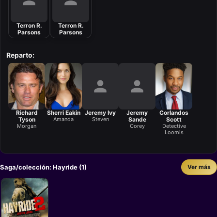
Terron R.
Terron R.
Parsons
Parsons
Reparto:
Richard
Sherri Eakin
Jeremy Ivy
Jeremy
Corlandos
Tyson
Amanda
Steven
Sande
Scott
Morgan
Corey
Detective
Loomis
Saga/colección: Hayride (1)
Ver más