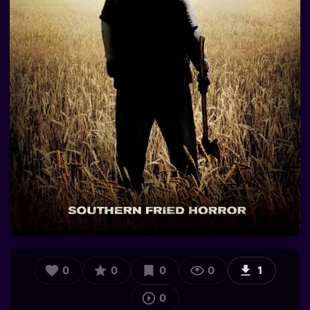
0
0
0
0
1
0