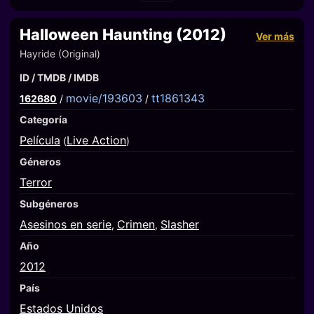
Halloween Haunting (2012)
Ver más
Hayride (Original)
ID / TMDB / IMDB
movie/193603
tt1861343
162680
/
/
Categoría
Película
Live Action
(
)
Géneros
Terror
Subgéneros
Asesinos en serie
Crimen
Slasher
,
,
Año
2012
País
Estados Unidos