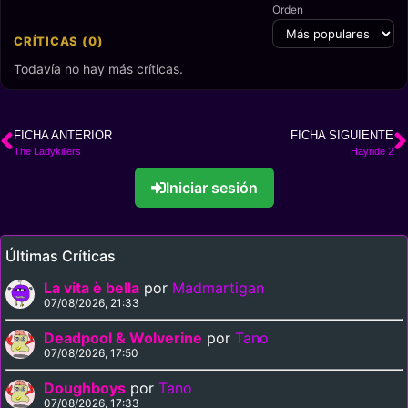
Orden
CRÍTICAS (0)
Todavía no hay más críticas.
FICHA ANTERIOR
FICHA SIGUIENTE
The Ladykillers
Hayride 2
Iniciar sesión
Últimas Críticas
La vita è bella
por
Madmartigan
07/08/2026, 21:33
Deadpool & Wolverine
por
Tano
07/08/2026, 17:50
Doughboys
por
Tano
07/08/2026, 17:33