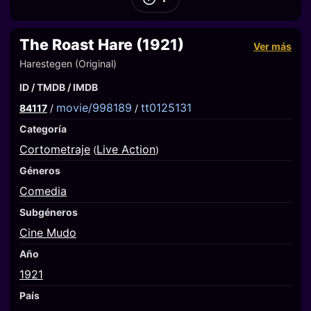
The Roast Hare (1921)
Ver más
Harestegen (Original)
ID / TMDB / IMDB
movie/998189
tt0125131
84117
/
/
Categoría
Cortometraje
Live Action
(
)
Géneros
Comedia
Subgéneros
Cine Mudo
Año
1921
País