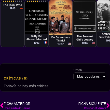
Hanns Heinz
★
★
★
★
★
★
★
★
★
★
★
★
★
★
★
★
★
★
★
★
★
★
★
★
★
★
★
★
★
★
★
★
★
★
★
★
★
★
★
★
Ewers
The Ideal Wife
1913
Cortom
Cortometraje
Cortometraje
F. Ric
Cortometraje
Jean Durand
Arthur
Jones
Fred Guiol
Ambro
Hotaling
Batty Bill
The Servant
First Fa
Do Detectives
Almost Married
Girl's Legacy
19
Think?
1913
1914
1927
Orden
CRÍTICAS (0)
Todavía no hay más críticas.
FICHA ANTERIOR
FICHA SIGUIENTE
Una Familia de Tantas
Corridor of Mirrors