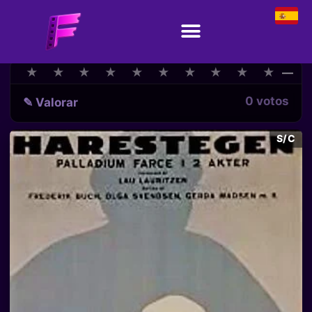
★
★
★
★
★
★
★
★
★
★
★
★
★
★
★
★
★
★
★
★
—
0 votos
✎ Valorar
S/C