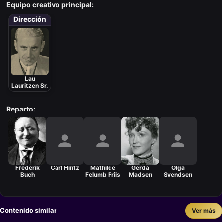
Equipo creativo principal:
Dirección
Lau
Lauritzen Sr.
Reparto:
Frederik
Carl Hintz
Mathilde
Gerda
Olga
Buch
Felumb Friis
Madsen
Svendsen
Contenido similar
Ver más
Cortometraje