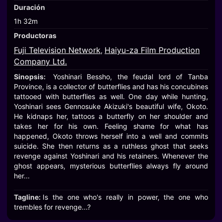
Duración
1h 32m
Productoras
Fuji Television Network
Haiyu-za Film Production
,
Company Ltd.
Sinopsis:
Yoshinari Bessho, the feudal lord of Tanba
Province, is a collector of butterflies and has his concubines
tattooed with butterflies as well. One day while hunting,
Yoshinari sees Gennosuke Akizuki's beautiful wife, Okoto.
He kidnaps her, tattoos a butterfly on her shoulder and
takes her for his own. Feeling shame for what has
happened, Okoto throws herself into a well and commits
suicide. She then returns as a ruthless ghost that seeks
revenge against Yoshinari and his retainers. Whenever the
ghost appears, mysterious butterflies always fly around
her...
Tagline:
Is the one who's really in power, the one who
trembles for revenge...?