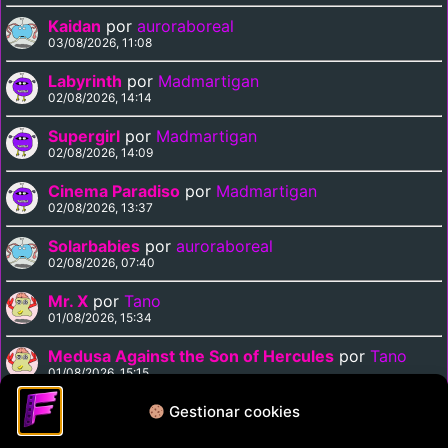
Kaidan
por
auroraboreal
03/08/2026, 11:08
Labyrinth
por
Madmartigan
02/08/2026, 14:14
Supergirl
por
Madmartigan
02/08/2026, 14:09
Cinema Paradiso
por
Madmartigan
02/08/2026, 13:37
Solarbabies
por
auroraboreal
02/08/2026, 07:40
Mr. X
por
Tano
01/08/2026, 15:34
Medusa Against the Son of Hercules
por
Tano
01/08/2026, 15:15
Solarbabies
por
Madmartigan
Gestionar cookies
31/07/2026, 23:13