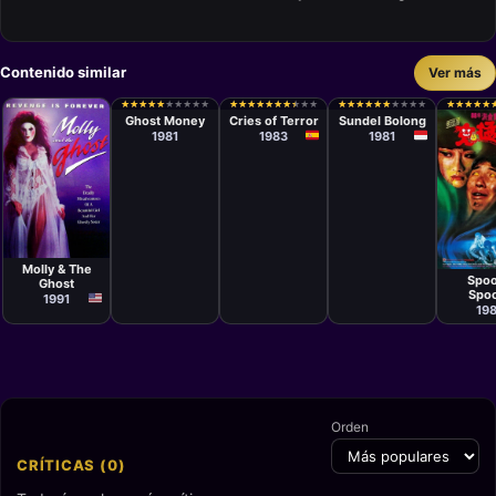
Contenido similar
Ver más
Película
Película
Película
Chana
Paul Naschy
Sisworo
★
★
★
★
★
★
★
★
★
★
★
★
★
★
★
★
★
★
★
★
★
★
★
★
★
★
★
★
★
★
★
★
★
★
★
★
★
★
★
★
★
★
★
★
★
★
★
★
★
★
★
★
★
★
★
★
★
★
★
★
★
★
★
★
★
★
★
★
★
★
Kraprayoon
Gautama
Ghost Money
Cries of Terror
Sundel Bolong
Putra
1981
1983
1981
Película
Películ
Don Jones
Sammo
Molly & The
Kam-B
Spoo
Ghost
Spo
1991
19
Orden
CRÍTICAS (0)