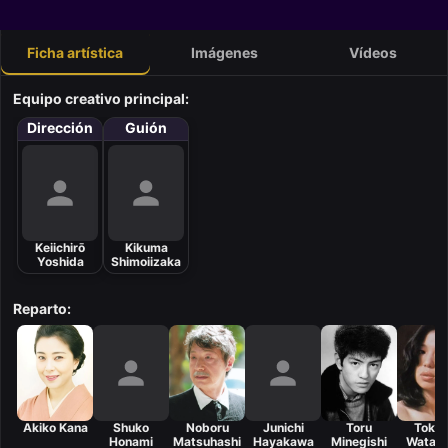
Ficha artística
Imágenes
Vídeos
Equipo creativo principal:
Dirección
Guión
Keiichirō
Kikuma
Yoshida
Shimoiizaka
Reparto:
Akiko Kana
Shuko
Noboru
Junichi
Toru
Toku
Honami
Matsuhashi
Hayakawa
Minegishi
Watan