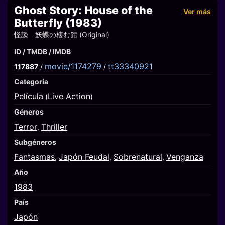
Ghost Story: House of the
Ver más
Butterfly (1983)
怪談 妖蝶の棲む館 (Original)
ID / TMDB / IMDB
movie/1174279
tt33340921
117887
/
/
Categoría
Película
Live Action
(
)
Géneros
Terror
Thriller
,
Subgéneros
Fantasmas
Japón Feudal
Sobrenatural
Venganza
,
,
,
Año
1983
País
Japón