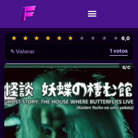
★
★
★
★
★
★
★
★
★
★
★
★
★
★
★
★
★
★
★
★
6,0
1 votos
✎ Valorar
S/C