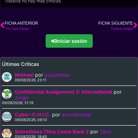
Todavía no hay más críticas.
FICHA ANTERIOR
FICHA SIGUIENTE
The Dark Power
Forever Knight
Iniciar sesión
Últimas Críticas
Michael
por
puzzleman
06/08/2026, 23:11
Confidential Assignment 2: International
por
Jorge
06/08/2026, 21:19
Cyber-C.H.I.C.
por
auroraboreal
06/08/2026, 09:10
Sometimes They Come Back 2
por
Tano
05/08/2026, 18:45