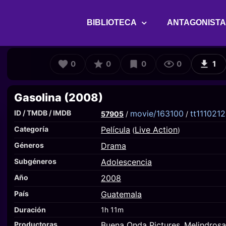
BIBLIOTECA
ANTAGONIST
0
0
0
0
1
Gasolina (2008)
ID / TMDB / IMDB
movie/163100
tt1110212
57905
/
/
Categoría
Película
Live Action
(
)
Géneros
Drama
Subgéneros
Adolescencia
Año
2008
País
Guatemala
Duración
1h 11m
Productoras
Buena Onda Pictures
Melindrosa
,