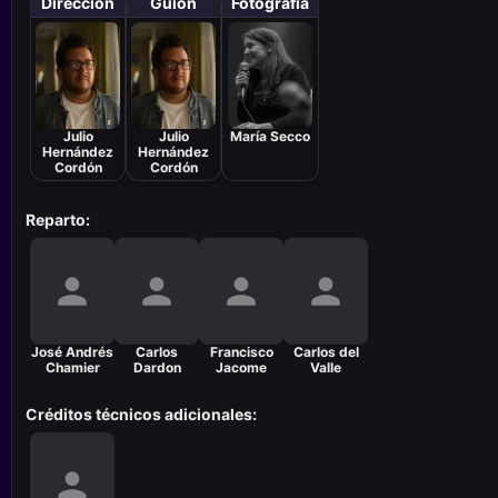
Dirección
Guión
Fotografía
Julio
Julio
María Secco
Hernández
Hernández
Cordón
Cordón
Reparto:
José Andrés
Carlos
Francisco
Carlos del
Chamier
Dardon
Jacome
Valle
Créditos técnicos adicionales: