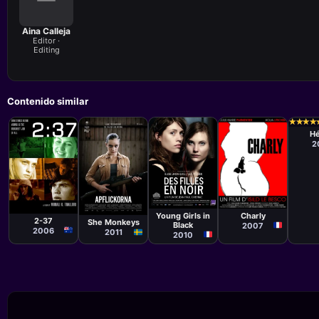
Aina Calleja
Editor ·
Editing
Contenido similar
Pelíc
Grac
★
★
★
★
★
★
★
★
Quer
Hé
2
Película
Película
Película
Película
Jean-Paul
Isild Le Besco
Murali K.
Lisa Aschan
Civeyrac
Thalluri
Young Girls in
Charly
2-37
She Monkeys
Black
2007
2006
2011
2010