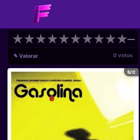
★
★
★
★
★
★
★
★
★
★
★
★
★
★
★
★
★
★
★
★
—
0 votos
✎ Valorar
S/C