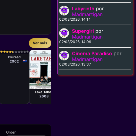
Labyrinth
por
Madmartigan
02/08/2026, 14:14
Supergirl
por
Madmartigan
02/08/2026, 14:09
Ver más
Película
Películ
John
Teresa 
Película
Película
Stockwell
Evan Clarry
Roger Kumble
★
★
★
★
★
★
★
★
★
★
★
★
★
★
★
★
★
★
★
★
★
★
★
★
★
★
★
★
★
★
★
★
★
★
★
★
★
★
★
★
Cinema Paradiso
por
Crazy/Beautiful
The Ke
Blurred
Cruel
Effe
2001
Madmartigan
Intentions
2002
200
02/08/2026, 13:37
1999
Película
Fernando
Eimbcke
Lake Tahoe
2008
Orden