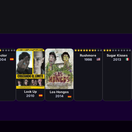
ula
Película
Película
ia
Wes Anderson
Carlos Cuarón
★
★
★
★
★
★
★
★
★
★
★
★
★
★
★
★
★
★
★
★
★
★
★
★
★
★
★
★
★
★
★
★
★
★
★
★
★
★
★
★
★
★
★
★
★
★
★
★
★
★
★
★
ejeta
ctor
Rushmore
Sugar Kisses
004
1998
2013
Película
Película
Xavi Giménez
Oscar Ruiz
Navia
Lock Up
Los Hongos
2010
2014