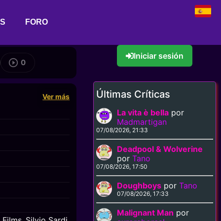
AS
FORO
Iniciar sesión
0
Últimas Críticas
Ver más
La vita è bella
por
Madmartigan
07/08/2026, 21:33
Deadpool & Wolverine
por
Tano
07/08/2026, 17:50
Doughboys
por
Tano
07/08/2026, 17:33
Malignant Man
por
 Films
Silvio Sardi
,